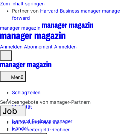
Zum Inhalt springen
Partner von
Harvard Business manager
manage
forward
manager magazin
Anmelden
Abonnement
Anmelden
Menü
öffnen
Menü
Schlagzeilen
Serviceangebote von manager-Partnern
Mobilität
Job
Tech
Harvard Business manager
Brutto-Netto-Rechner
Handel
Kurzarbeitergeld-Rechner