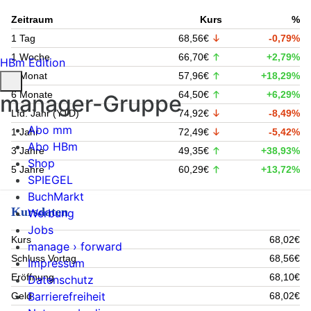
Zeitraum
Kurs
%
1 Tag
68,56€
-0,79%
1 Woche
66,70€
+2,79%
HBm Edition
1 Monat
57,96€
+18,29%
6 Monate
64,50€
+6,29%
manager-Gruppe
Lfd. Jahr (YTD)
74,92€
-8,49%
Abo mm
1 Jahr
72,49€
-5,42%
Abo HBm
3 Jahre
49,35€
+38,93%
Shop
5 Jahre
60,29€
+13,72%
SPIEGEL
BuchMarkt
Kursdaten
Werbung
Jobs
Kurs
68,02€
manage › forward
Schluss Vortag
68,56€
Impressum
Eröffnung
68,10€
Datenschutz
Barrierefreiheit
Geld
68,02€