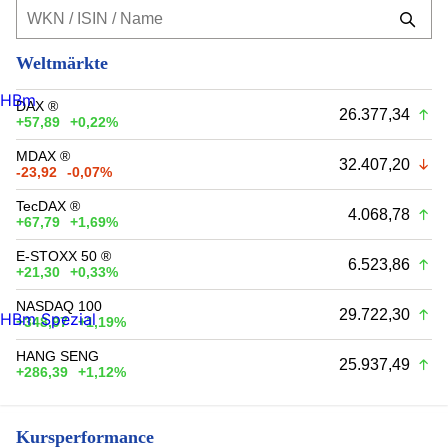
Weltmärkte
HBm
DAX ®
26.377,34
+57,89
+0,22%
MDAX ®
32.407,20
-23,92
-0,07%
TecDAX ®
4.068,78
+67,79
+1,69%
E-STOXX 50 ®
6.523,86
+21,30
+0,33%
NASDAQ 100
29.722,30
HBm Spezial
+348,97
+1,19%
HANG SENG
25.937,49
+286,39
+1,12%
Kursperformance