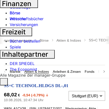
Banken
Finanzen
Geldanlage
Börse
Börse
Industrie
Wirtschaftsbücher
Versicherungen
Freizeit
Suche
öffnen
SS+C TECHN
manager magazin
Börse
Aktien & Indizes
Bücher bestellen
Spiele
Inhaltepartner
DER SPIEGEL
The Economist
Märkte
Aktien & Indizes
Anleihen & Zinsen
Fonds
Rohsto
Alle Magazine der manager-Gruppe
SS+C TECHNOL.HLDGS DL-,01
68,02
€
-0,54 (-0,79%)
10.08.2026, 10:47:34 Uhr
WKN: A1CV38
ISIN: US78467J1007
Wertpapiertyp: Aktie