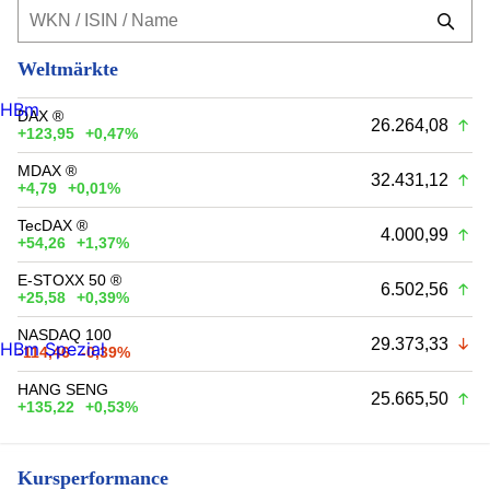
Weltmärkte
HBm
DAX ®
26.264,08
+123,95
+0,47%
MDAX ®
32.431,12
+4,79
+0,01%
TecDAX ®
4.000,99
+54,26
+1,37%
E-STOXX 50 ®
6.502,56
+25,58
+0,39%
NASDAQ 100
29.373,33
HBm Spezial
-114,46
-0,39%
HANG SENG
25.665,50
+135,22
+0,53%
Kursperformance