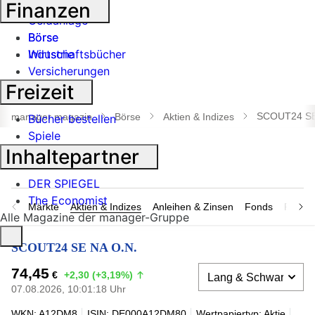
Banken
Finanzen
Geldanlage
Börse
Börse
Industrie
Wirtschaftsbücher
Versicherungen
Freizeit
Suche
öffnen
SCOUT24 SE
manager magazin
Börse
Aktien & Indizes
Bücher bestellen
Spiele
Inhaltepartner
DER SPIEGEL
The Economist
Märkte
Aktien & Indizes
Anleihen & Zinsen
Fonds
Rohsto
Alle Magazine der manager-Gruppe
SCOUT24 SE NA O.N.
74,45
€
+2,30 (+3,19%)
07.08.2026, 10:01:18 Uhr
WKN: A12DM8
ISIN: DE000A12DM80
Wertpapiertyp: Aktie