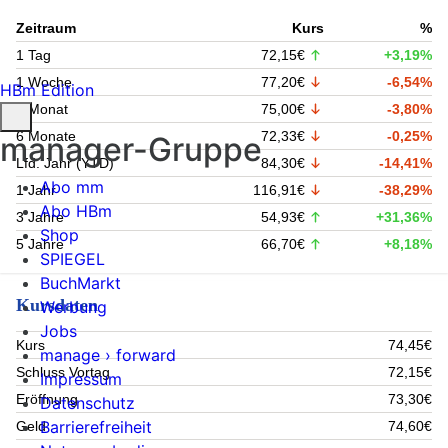
Zeitraum
Kurs
%
1 Tag
72,15€
+3,19%
1 Woche
77,20€
-6,54%
HBm Edition
1 Monat
75,00€
-3,80%
6 Monate
72,33€
-0,25%
manager-Gruppe
Lfd. Jahr (YTD)
84,30€
-14,41%
Abo mm
1 Jahr
116,91€
-38,29%
Abo HBm
3 Jahre
54,93€
+31,36%
Shop
5 Jahre
66,70€
+8,18%
SPIEGEL
BuchMarkt
Kursdaten
Werbung
Jobs
Kurs
74,45€
manage › forward
Schluss Vortag
72,15€
Impressum
Eröffnung
73,30€
Datenschutz
Barrierefreiheit
Geld
74,60€