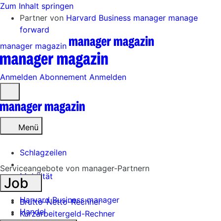
Zum Inhalt springen
Partner von
Harvard Business manager
manage
forward
manager magazin
Anmelden
Abonnement
Anmelden
Menü
öffnen
Menü
Schlagzeilen
Serviceangebote von manager-Partnern
Mobilität
Job
Tech
Harvard Business manager
Brutto-Netto-Rechner
Handel
Kurzarbeitergeld-Rechner