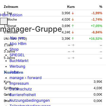
Zeitraum
Kurs
%
1 Tag
3,95€
-1,99%
HBm Edition
1 Woche
4,02€
-1,74%
1 Monat
3,69€
+7,05%
manager-Gruppe
6 Monate
4,24€
-6,84%
Abo mm
Lfd. Jahr (YTD)
3,39€
+16,52%
Abo HBm
1 Jahr
--
--
Shop
3 Jahre
--
--
SPIEGEL
5 Jahre
--
--
BuchMarkt
Werbung
Jobs
Kursdaten
manage › forward
Kurs
3,95€
Impressum
Eröffnung
4,03€
Datenschutz
Barrierefreiheit
Geld
0,00€
Nutzungsbedingungen
Brief
0,00€