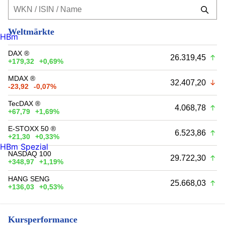
Weltmärkte
HBm
DAX ®
26.319,45
+179,32
+0,69%
MDAX ®
32.407,20
-23,92
-0,07%
TecDAX ®
4.068,78
+67,79
+1,69%
E-STOXX 50 ®
6.523,86
+21,30
+0,33%
HBm Spezial
NASDAQ 100
29.722,30
+348,97
+1,19%
HANG SENG
25.668,03
+136,03
+0,53%
Kursperformance