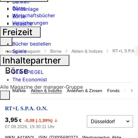
Banken
Börse
Geldanlage
Wirtschaftsbücher
Börse
Versicherungen
Industrie
Freizeit
Suche
Bücher bestellen
öffnen
Spiele
RT+L S.P.A. 
manager magazin
Börse
Aktien & Indizes
Inhaltepartner
DER SPIEGEL
The Economist
Alle Magazine der manager-Gruppe
Märkte
Aktien & Indizes
Anleihen & Zinsen
Fonds
Rohsto
RT+L S.P.A. O.N.
3,95
€
-0,08 (-1,99%)
07.08.2026, 19:30:11 Uhr
WKN: A41WVY
ISIN: IT0005680373
Wertpapiertyp: Aktie