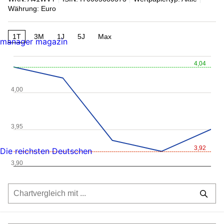
Währung: Euro
1T
3M
1J
5J
Max
manager magazin
4,04
4,00
3,95
3,92
Die reichsten Deutschen
3,90