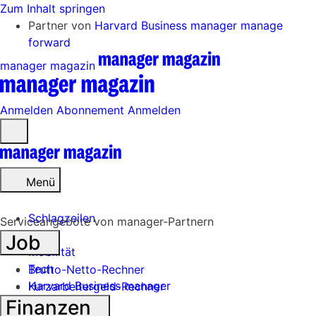
Zum Inhalt springen
Partner von
Harvard Business manager
manage
forward
manager magazin
Anmelden
Abonnement
Anmelden
Menü
öffnen
Menü
Schlagzeilen
Serviceangebote von manager-Partnern
Job
Mobilität
Tech
Brutto-Netto-Rechner
Harvard Business manager
Kurzarbeitergeld-Rechner
Finanzen
Handel