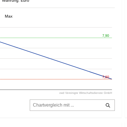
Währung: Euro
Max
7,90
7,80
vwd Vereinigte Wirtschaftsdienste GmbH