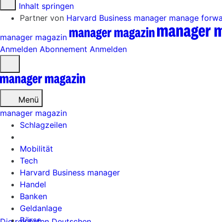
Zum Inhalt springen
Partner von
Harvard Business manager
manage forw
manager magazin
Anmelden
Abonnement
Anmelden
Menü
öffnen
Menü
manager magazin
Schlagzeilen
Mobilität
Tech
Harvard Business manager
Handel
Banken
Geldanlage
Börse
Die reichsten Deutschen