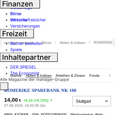
Banken
Finanzen
Geldanlage
Börse
Börse
Industrie
Wirtschaftsbücher
Versicherungen
Freizeit
Suche
öffnen
ROMERIKE 
manager magazin
Börse
Aktien & Indizes
Bücher bestellen
Spiele
Inhaltepartner
DER SPIEGEL
The Economist
Märkte
Aktien & Indizes
Anleihen & Zinsen
Fonds
Rohsto
Alle Magazine der manager-Gruppe
ROMERIKE SPAREBANK NK 100
14,00
€
+0,10 (+0,72%)
07.08.2026, 18:02:00 Uhr
WKN: A2QKKB
ISIN: NO0010808405
Wertpapiertyp: Aktie