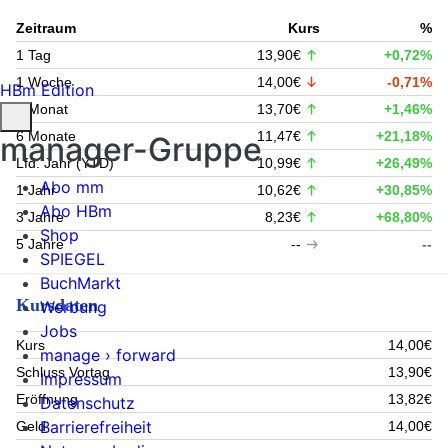
Zeitraum
Kurs
%
1 Tag
13,90€
+0,72%
1 Woche
14,00€
-0,71%
HBm Edition
1 Monat
13,70€
+1,46%
6 Monate
11,47€
+21,18%
manager-Gruppe
Lfd. Jahr (YTD)
10,99€
+26,49%
Abo mm
1 Jahr
10,62€
+30,85%
Abo HBm
3 Jahre
8,23€
+68,80%
Shop
5 Jahre
--
--
SPIEGEL
BuchMarkt
Kursdaten
Werbung
Jobs
Kurs
14,00€
manage › forward
Schluss Vortag
13,90€
Impressum
Eröffnung
13,82€
Datenschutz
Barrierefreiheit
Geld
14,00€