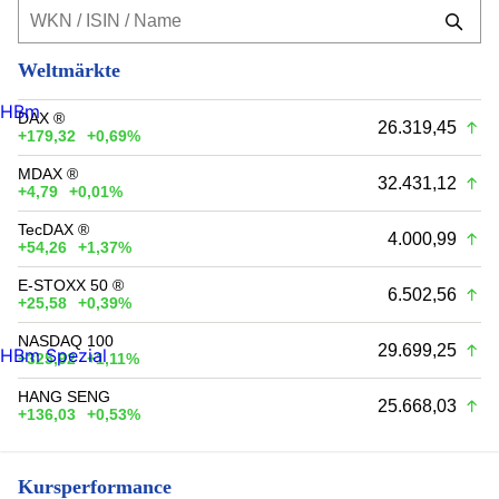
Weltmärkte
HBm
DAX ®
26.319,45
+179,32
+0,69%
MDAX ®
32.431,12
+4,79
+0,01%
TecDAX ®
4.000,99
+54,26
+1,37%
E-STOXX 50 ®
6.502,56
+25,58
+0,39%
NASDAQ 100
29.699,25
HBm Spezial
+325,92
+1,11%
HANG SENG
25.668,03
+136,03
+0,53%
Kursperformance