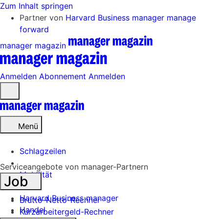
Zum Inhalt springen
Partner von
Harvard Business manager
manage
forward
manager magazin
Anmelden
Abonnement
Anmelden
Menü
öffnen
Menü
Schlagzeilen
Serviceangebote von manager-Partnern
Mobilität
Job
Tech
Harvard Business manager
Brutto-Netto-Rechner
Handel
Kurzarbeitergeld-Rechner