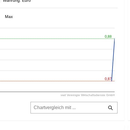
Währung: Euro
Max
0,88
0,87
vwd Vereinigte Wirtschaftsdienste GmbH