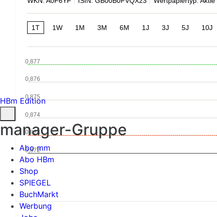
WKN: A0F6YF
ISIN: GB00B0FVQX23
Wertpapiertyp: Aktie
1T
1W
1M
3M
6M
1J
3J
5J
10J
0,877
0,876
0,875
HBm Edition
0,874
manager-Gruppe
0,873
Abo mm
0,872
Abo HBm
Shop
SPIEGEL
BuchMarkt
Werbung