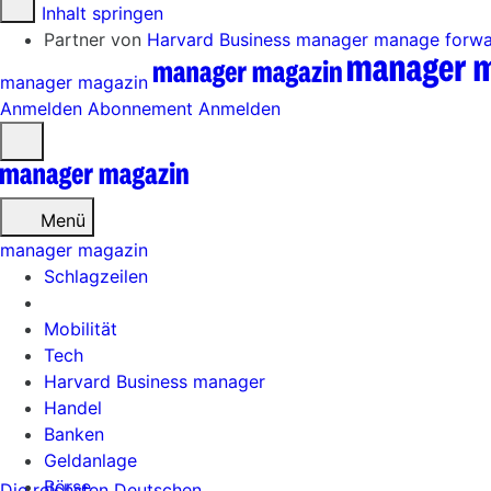
Zum Inhalt springen
Partner von
Harvard Business manager
manage forw
manager magazin
Anmelden
Abonnement
Anmelden
Menü
öffnen
Menü
manager magazin
Schlagzeilen
Mobilität
Tech
Harvard Business manager
Handel
Banken
Geldanlage
Börse
Die reichsten Deutschen