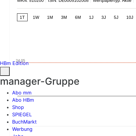
WKN: 510200
ISIN: DE0005102008
Wertpapiertyp: Aktie
1T
1W
1M
3M
6M
1J
3J
5J
10J
24,05
HBm Edition
manager-Gruppe
Abo mm
Abo HBm
Shop
SPIEGEL
BuchMarkt
Werbung