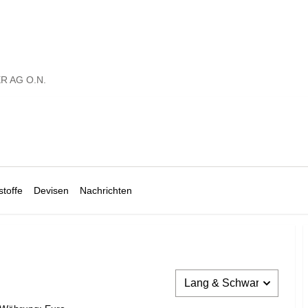
R AG O.N.
toffe
Devisen
Nachrichten