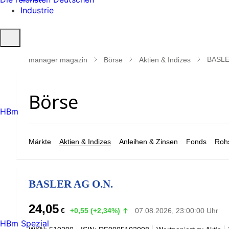
Industrie
Suche
öffnen
BASLE
manager magazin
Börse
Aktien & Indizes
HBm
Märkte
Aktien & Indizes
Anleihen & Zinsen
Fonds
Rohs
BASLER AG O.N.
24,05
€
+0,55 (+2,34%)
07.08.2026, 23:00:00 Uhr
HBm Spezial