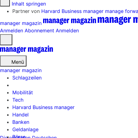
Zum Inhalt springen
Partner von
Harvard Business manager
manage forw
manager magazin
Anmelden
Abonnement
Anmelden
Menü
öffnen
Menü
manager magazin
Schlagzeilen
Mobilität
Tech
Harvard Business manager
Handel
Banken
Geldanlage
Börse
Die reichsten Deutschen