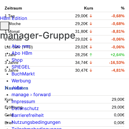
Zeitraum
Kurs
%
1 Tag
29,00€
-0,68%
HBm Edition
1 Woche
29,20€
-0,68%
1 Monat
31,80€
-8,81%
manager-Gruppe
6 Monate
29,02€
-0,06%
Abo mm
Lfd. Jahr (YTD)
29,02€
-0,06%
Abo HBm
1 Jahr
28,25€
+2,64%
Shop
3 Jahre
34,74€
-16,53%
SPIEGEL
5 Jahre
30,47€
-4,81%
BuchMarkt
Werbung
Jobs
Kursdaten
manage › forward
Kurs
29,00€
Impressum
Eröffnung
29,00€
Datenschutz
Barrierefreiheit
Geld
0,00€
Nutzungsbedingungen
Brief
0,00€