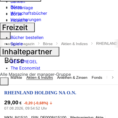
Banken
Börse
Geldanlage
Wirtschaftsbücher
Börse
Versicherungen
Industrie
Freizeit
Suche
Bücher bestellen
öffnen
Spiele
RHEINLAND 
manager magazin
Börse
Aktien & Indizes
Inhaltepartner
DER SPIEGEL
The Economist
Alle Magazine der manager-Gruppe
Märkte
Aktien & Indizes
Anleihen & Zinsen
Fonds
Rohsto
RHEINLAND HOLDING NA O.N.
29,00
€
-0,20 (-0,68%)
07.08.2026, 09:54:52 Uhr
WKN: 841510
ISIN: DE0008415100
Wertpapiertyp: Aktie