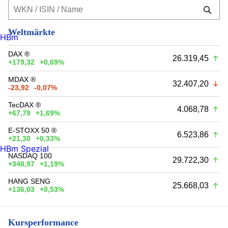
Weltmärkte
HBm
DAX ®
26.319,45
+179,32
+0,69%
MDAX ®
32.407,20
-23,92
-0,07%
TecDAX ®
4.068,78
+67,79
+1,69%
E-STOXX 50 ®
6.523,86
+21,30
+0,33%
HBm Spezial
NASDAQ 100
29.722,30
+348,97
+1,19%
HANG SENG
25.668,03
+136,03
+0,53%
Kursperformance