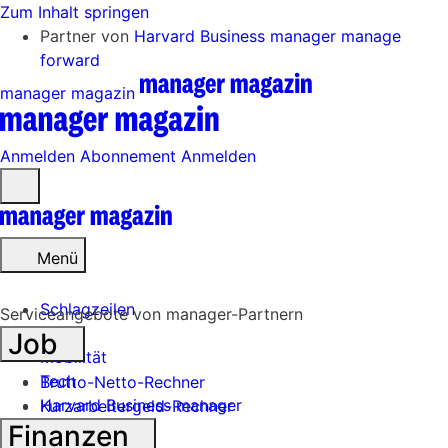
Zum Inhalt springen
Partner von
Harvard Business manager
manage
forward
manager magazin
Anmelden
Abonnement
Anmelden
Menü
öffnen
Menü
Schlagzeilen
Serviceangebote von manager-Partnern
Job
Mobilität
Tech
Brutto-Netto-Rechner
Harvard Business manager
Kurzarbeitergeld-Rechner
Finanzen
Handel