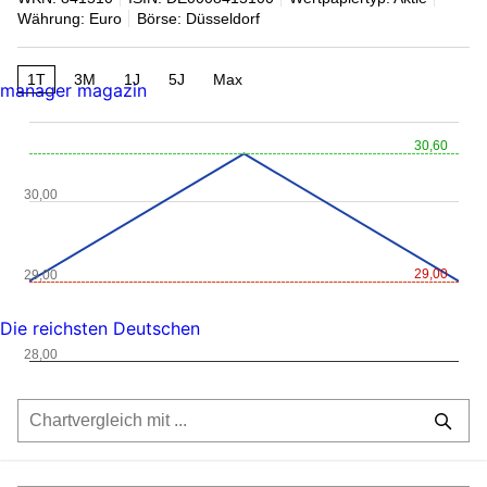
Währung: Euro
Börse: Düsseldorf
1T
3M
1J
5J
Max
manager magazin
30,60
30,00
29,00
29,00
Die reichsten Deutschen
28,00