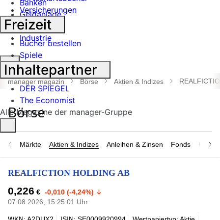
Banken
Versicherungen
Geldanlage
Freizeit
Börse
Industrie
Bücher bestellen
Spiele
Suche
Inhaltepartner
öffnen
REALFICTIO
manager magazin
Börse
Aktien & Indizes
DER SPIEGEL
The Economist
Alle Magazine der manager-Gruppe
Märkte
Aktien & Indizes
Anleihen & Zinsen
Fonds
Rohsto
REALFICTION HOLDING AB
0,226
€
-0,010 (-4,24%)
07.08.2026, 15:25:01 Uhr
WKN: A2DUX2
ISIN: SE0009920994
Wertpapiertyp: Aktie