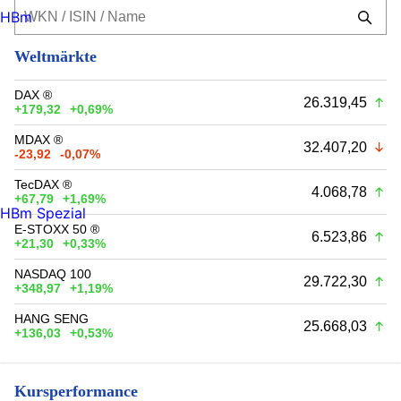
HBm
Weltmärkte
DAX ®
26.319,45
+179,32
+0,69%
MDAX ®
32.407,20
-23,92
-0,07%
TecDAX ®
4.068,78
+67,79
+1,69%
HBm Spezial
E-STOXX 50 ®
6.523,86
+21,30
+0,33%
NASDAQ 100
29.722,30
+348,97
+1,19%
HANG SENG
25.668,03
+136,03
+0,53%
Kursperformance