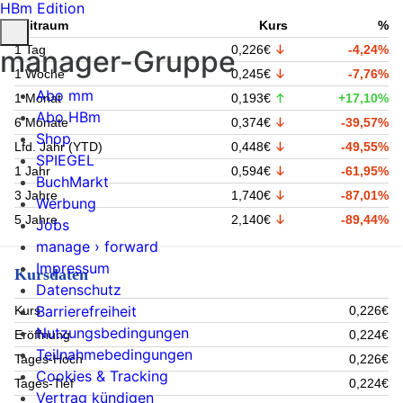
HBm Edition
Zeitraum
Kurs
%
1 Tag
0,226€
-4,24%
manager-Gruppe
1 Woche
0,245€
-7,76%
Abo mm
1 Monat
0,193€
+17,10%
Abo HBm
6 Monate
0,374€
-39,57%
Shop
Lfd. Jahr (YTD)
0,448€
-49,55%
SPIEGEL
1 Jahr
0,594€
-61,95%
BuchMarkt
3 Jahre
1,740€
-87,01%
Werbung
5 Jahre
2,140€
-89,44%
Jobs
manage › forward
Impressum
Kursdaten
Datenschutz
Barrierefreiheit
Kurs
0,226€
Nutzungsbedingungen
Eröffnung
0,224€
Teilnahmebedingungen
Tages-Hoch
0,226€
Cookies & Tracking
Tages-Tief
0,224€
Vertrag kündigen