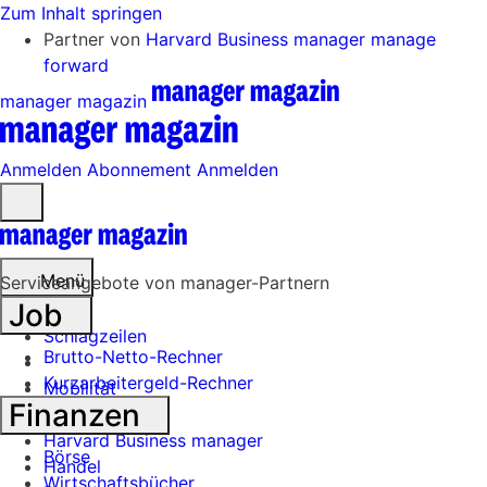
Zum Inhalt springen
Partner von
Harvard Business manager
manage
forward
manager magazin
Anmelden
Abonnement
Anmelden
Menü
öffnen
Menü
Serviceangebote von manager-Partnern
Job
Schlagzeilen
Brutto-Netto-Rechner
Kurzarbeitergeld-Rechner
Mobilität
Finanzen
Tech
Harvard Business manager
Börse
Handel
Wirtschaftsbücher