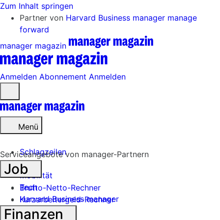
Zum Inhalt springen
Partner von
Harvard Business manager
manage
forward
manager magazin
Anmelden
Abonnement
Anmelden
Menü
öffnen
Menü
Schlagzeilen
Serviceangebote von manager-Partnern
Job
Mobilität
Tech
Brutto-Netto-Rechner
Harvard Business manager
Kurzarbeitergeld-Rechner
Finanzen
Handel