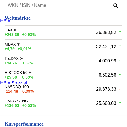
Weltmärkte
HBm
DAX ®
26.383,82
+243,69
+0,93%
MDAX ®
32.431,12
+4,79
+0,01%
TecDAX ®
4.000,99
+54,26
+1,37%
E-STOXX 50 ®
6.502,56
+25,58
+0,39%
HBm Spezial
NASDAQ 100
29.373,33
-114,46
-0,39%
HANG SENG
25.668,03
+136,03
+0,53%
Kursperformance