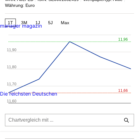
Währung: Euro
1T
3M
1J
5J
Max
manager magazin
11,96
11,90
11,80
11,70
11,66
Die reichsten Deutschen
11,60