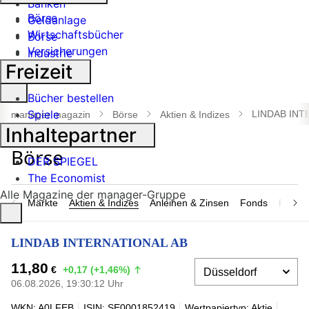
Banken
Börse
Geldanlage
Wirtschaftsbücher
Börse
Versicherungen
Industrie
Freizeit
Suche
Bücher bestellen
öffnen
Spiele
LINDAB INT
manager magazin
Börse
Aktien & Indizes
Inhaltepartner
DER SPIEGEL
The Economist
Alle Magazine der manager-Gruppe
Märkte
Aktien & Indizes
Anleihen & Zinsen
Fonds
Rohsto
LINDAB INTERNATIONAL AB
11,80
€
+0,17 (+1,46%)
06.08.2026, 19:30:12 Uhr
WKN: A0LFEB
ISIN: SE0001852419
Wertpapiertyp: Aktie