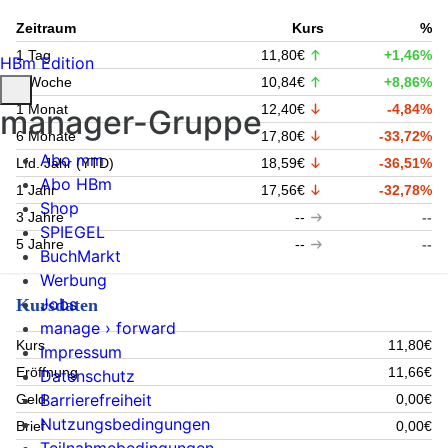
Zeitraum
Kurs
%
1 Tag
11,80€
+1,46%
HBm Edition
1 Woche
10,84€
+8,86%
1 Monat
12,40€
-4,84%
manager-Gruppe
6 Monate
17,80€
-33,72%
Abo mm
Lfd. Jahr (YTD)
18,59€
-36,51%
Abo HBm
1 Jahr
17,56€
-32,78%
Shop
3 Jahre
--
--
SPIEGEL
5 Jahre
--
--
BuchMarkt
Werbung
Jobs
Kursdaten
manage › forward
Kurs
11,80€
Impressum
Eröffnung
11,66€
Datenschutz
Barrierefreiheit
Geld
0,00€
Nutzungsbedingungen
Brief
0,00€