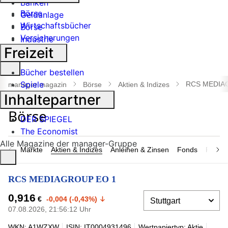
Banken
Börse
Geldanlage
Wirtschaftsbücher
Börse
Versicherungen
Industrie
Freizeit
Suche
Bücher bestellen
öffnen
Spiele
RCS MEDIA
manager magazin
Börse
Aktien & Indizes
Inhaltepartner
DER SPIEGEL
The Economist
Alle Magazine der manager-Gruppe
Märkte
Aktien & Indizes
Anleihen & Zinsen
Fonds
Rohsto
RCS MEDIAGROUP EO 1
0,916
€
-0,004 (-0,43%)
07.08.2026, 21:56:12 Uhr
WKN: A1WZXW
ISIN: IT0004931496
Wertpapiertyp: Aktie