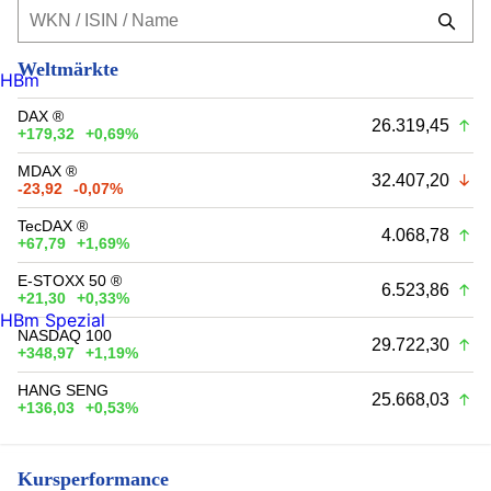
Weltmärkte
HBm
DAX ®
26.319,45
+179,32
+0,69%
MDAX ®
32.407,20
-23,92
-0,07%
TecDAX ®
4.068,78
+67,79
+1,69%
E-STOXX 50 ®
6.523,86
+21,30
+0,33%
HBm Spezial
NASDAQ 100
29.722,30
+348,97
+1,19%
HANG SENG
25.668,03
+136,03
+0,53%
Kursperformance