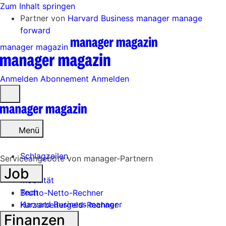
Zum Inhalt springen
Partner von
Harvard Business manager
manage
forward
manager magazin
Anmelden
Abonnement
Anmelden
Menü
öffnen
Menü
Schlagzeilen
Serviceangebote von manager-Partnern
Job
Mobilität
Tech
Brutto-Netto-Rechner
Harvard Business manager
Kurzarbeitergeld-Rechner
Finanzen
Handel