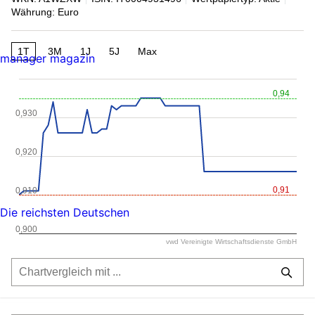
Währung: Euro
1T
3M
1J
5J
Max
manager magazin
0,94
0,930
0,920
0,91
0,910
Die reichsten Deutschen
0,900
vwd Vereinigte Wirtschaftsdienste GmbH