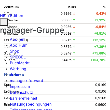
Zeitraum
Kurs
%
1 Tag
0,916€
-0,43%
HBm Edition
1 Woche
0,908€
+1,32%
1 Monat
0,925€
-0,54%
manager-Gruppe
6 Monate
0,861€
+6,81%
Abo mm
Lfd. Jahr (YTD)
0,821€
+12,12%
Abo HBm
1 Jahr
0,857€
+7,39%
Shop
3 Jahre
0,524€
+75,68%
SPIEGEL
5 Jahre
0,449€
+104,78%
BuchMarkt
Werbung
Jobs
Kursdaten
manage › forward
Kurs
0,916€
Impressum
Eröffnung
0,910€
Datenschutz
Barrierefreiheit
Geld
0,916€
Nutzungsbedingungen
Brief
0,960€