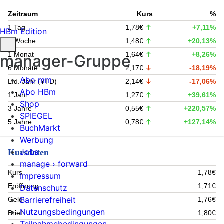
Zeitraum
Kurs
%
1 Tag
1,78€
+7,11%
HBm Edition
1 Woche
1,48€
+20,13%
1 Monat
1,64€
+8,26%
manager-Gruppe
6 Monate
2,17€
-18,19%
Abo mm
Lfd. Jahr (YTD)
2,14€
-17,06%
Abo HBm
1 Jahr
1,27€
+39,61%
Shop
3 Jahre
0,55€
+220,57%
SPIEGEL
5 Jahre
0,78€
+127,14%
BuchMarkt
Werbung
Jobs
Kursdaten
manage › forward
Kurs
1,78€
Impressum
Eröffnung
1,71€
Datenschutz
Barrierefreiheit
Geld
1,76€
Nutzungsbedingungen
Brief
1,80€