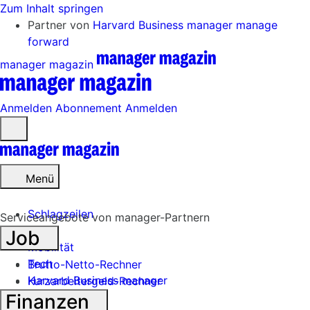
Zum Inhalt springen
Partner von
Harvard Business manager
manage
forward
manager magazin
Anmelden
Abonnement
Anmelden
Menü
öffnen
Menü
Schlagzeilen
Serviceangebote von manager-Partnern
Job
Mobilität
Tech
Brutto-Netto-Rechner
Harvard Business manager
Kurzarbeitergeld-Rechner
Finanzen
Handel