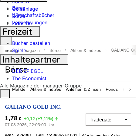
Banken
Börse
Geldanlage
Wirtschaftsbücher
Börse
Versicherungen
Industrie
Freizeit
Suche
Bücher bestellen
öffnen
Spiele
GALIANO GO
manager magazin
Börse
Aktien & Indizes
Inhaltepartner
DER SPIEGEL
The Economist
Alle Magazine der manager-Gruppe
Märkte
Aktien & Indizes
Anleihen & Zinsen
Fonds
Rohsto
GALIANO GOLD INC.
1,78
€
+0,12 (+7,11%)
07.08.2026, 22:03:00 Uhr
WKN: A2P381
ISIN: CA36352H1001
Wertpapiertyp: Aktie