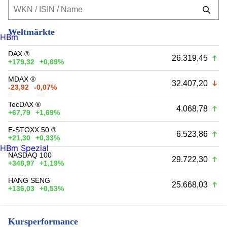
Weltmärkte
HBm
DAX ®
26.319,45
+179,32
+0,69%
MDAX ®
32.407,20
-23,92
-0,07%
TecDAX ®
4.068,78
+67,79
+1,69%
E-STOXX 50 ®
6.523,86
+21,30
+0,33%
HBm Spezial
NASDAQ 100
29.722,30
+348,97
+1,19%
HANG SENG
25.668,03
+136,03
+0,53%
Kursperformance