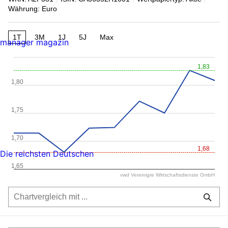
Währung: Euro
1T
3M
1J
5J
Max
manager magazin
1,83
1,80
1,75
1,70
1,68
Die reichsten Deutschen
1,65
vwd Vereinigte Wirtschaftsdienste GmbH