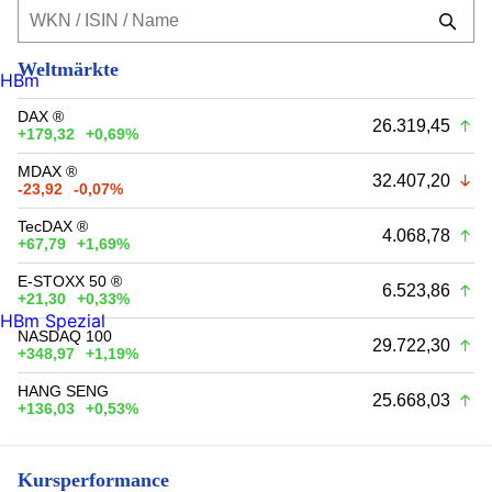
Weltmärkte
HBm
DAX ®
26.319,45
+179,32
+0,69%
MDAX ®
32.407,20
-23,92
-0,07%
TecDAX ®
4.068,78
+67,79
+1,69%
E-STOXX 50 ®
6.523,86
+21,30
+0,33%
HBm Spezial
NASDAQ 100
29.722,30
+348,97
+1,19%
HANG SENG
25.668,03
+136,03
+0,53%
Kursperformance