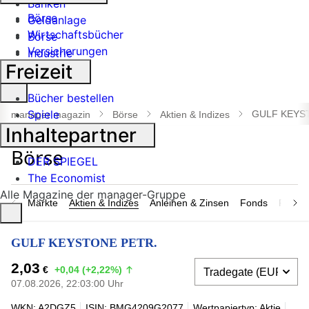
Banken
Börse
Geldanlage
Wirtschaftsbücher
Börse
Versicherungen
Industrie
Freizeit
Suche
Bücher bestellen
öffnen
Spiele
GULF KEYS
manager magazin
Börse
Aktien & Indizes
Inhaltepartner
DER SPIEGEL
The Economist
Alle Magazine der manager-Gruppe
Märkte
Aktien & Indizes
Anleihen & Zinsen
Fonds
Rohsto
GULF KEYSTONE PETR.
2,03
€
+0,04 (+2,22%)
07.08.2026, 22:03:00 Uhr
WKN: A2DGZ5
ISIN: BMG4209G2077
Wertpapiertyp: Aktie