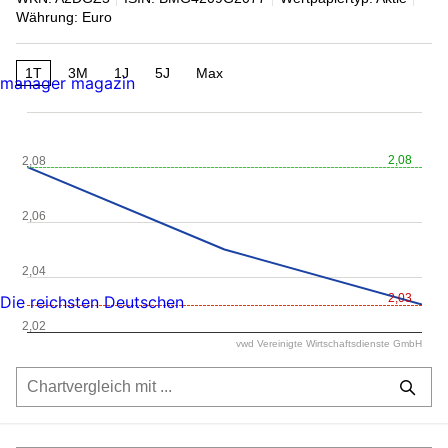
Währung: Euro
1T
3M
1J
5J
Max
manager magazin
2,08
2,08
2,06
2,04
2,03
Die reichsten Deutschen
2,02
vwd Vereinigte Wirtschaftsdienste GmbH