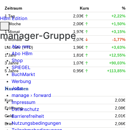
Zeitraum
Kurs
%
1 Tag
2,03€
+2,22%
HBm Edition
1 Woche
2,00€
+1,50%
1 Monat
1,97€
+3,15%
manager-Gruppe
6 Monate
2,07€
-1,77%
Abo mm
Lfd. Jahr (YTD)
1,96€
+3,63%
Abo HBm
1 Jahr
1,81€
+12,55%
Shop
3 Jahre
1,07€
+90,03%
SPIEGEL
5 Jahre
0,95€
+113,85%
BuchMarkt
Werbung
Jobs
Kursdaten
manage › forward
Kurs
2,03€
Impressum
Eröffnung
2,08€
Datenschutz
Barrierefreiheit
Geld
2,01€
Nutzungsbedingungen
Brief
2,06€