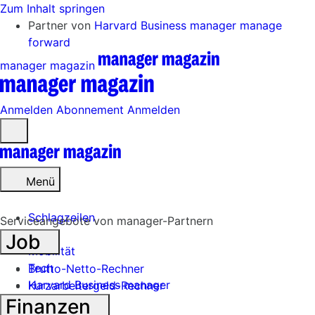
Zum Inhalt springen
Partner von
Harvard Business manager
manage
forward
manager magazin
Anmelden
Abonnement
Anmelden
Menü
öffnen
Menü
Schlagzeilen
Serviceangebote von manager-Partnern
Job
Mobilität
Tech
Brutto-Netto-Rechner
Harvard Business manager
Kurzarbeitergeld-Rechner
Finanzen
Handel