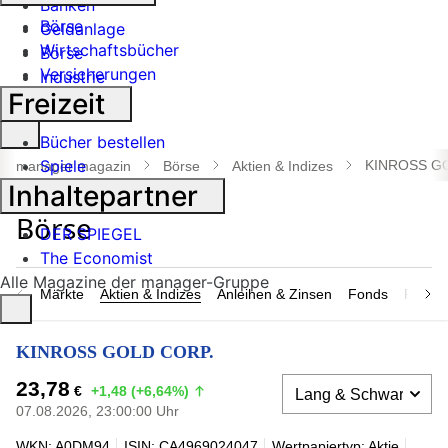
Banken
Börse
Geldanlage
Wirtschaftsbücher
Börse
Versicherungen
Industrie
Freizeit
Suche
Bücher bestellen
öffnen
Spiele
KINROSS G
manager magazin
Börse
Aktien & Indizes
Inhaltepartner
DER SPIEGEL
The Economist
Alle Magazine der manager-Gruppe
Märkte
Aktien & Indizes
Anleihen & Zinsen
Fonds
Rohsto
KINROSS GOLD CORP.
23,78
€
+1,48 (+6,64%)
07.08.2026, 23:00:00 Uhr
WKN: A0DM94
ISIN: CA4969024047
Wertpapiertyp: Aktie