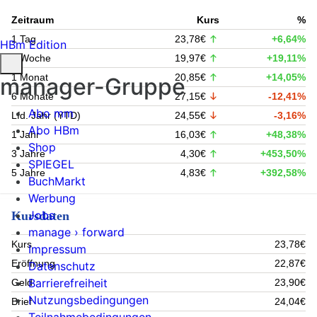
Zeitraum
Kurs
%
1 Tag
23,78€
+6,64%
HBm Edition
1 Woche
19,97€
+19,11%
1 Monat
20,85€
+14,05%
manager-Gruppe
6 Monate
27,15€
-12,41%
Abo mm
Lfd. Jahr (YTD)
24,55€
-3,16%
Abo HBm
1 Jahr
16,03€
+48,38%
Shop
3 Jahre
4,30€
+453,50%
SPIEGEL
5 Jahre
4,83€
+392,58%
BuchMarkt
Werbung
Jobs
Kursdaten
manage › forward
Kurs
23,78€
Impressum
Eröffnung
22,87€
Datenschutz
Barrierefreiheit
Geld
23,90€
Nutzungsbedingungen
Brief
24,04€