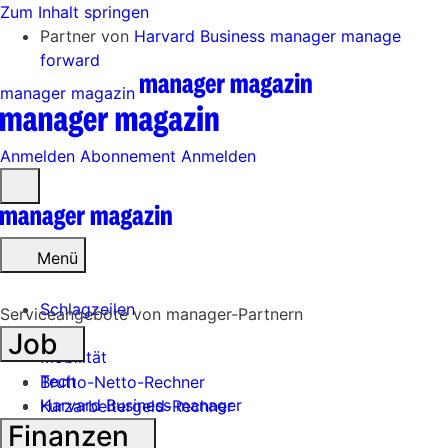
Zum Inhalt springen
Partner von
Harvard Business manager
manage
forward
manager magazin
Anmelden
Abonnement
Anmelden
Menü
öffnen
Menü
Schlagzeilen
Serviceangebote von manager-Partnern
Job
Mobilität
Tech
Brutto-Netto-Rechner
Harvard Business manager
Kurzarbeitergeld-Rechner
Finanzen
Handel