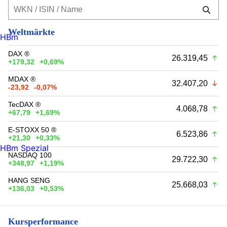
Weltmärkte
HBm
DAX ®
26.319,45
+179,32
+0,69%
MDAX ®
32.407,20
-23,92
-0,07%
TecDAX ®
4.068,78
+67,79
+1,69%
E-STOXX 50 ®
6.523,86
+21,30
+0,33%
HBm Spezial
NASDAQ 100
29.722,30
+348,97
+1,19%
HANG SENG
25.668,03
+136,03
+0,53%
Kursperformance