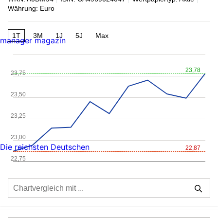
Währung: Euro
1T
3M
1J
5J
Max
manager magazin
23,78
23,75
23,50
23,25
23,00
Die reichsten Deutschen
22,87
22,75