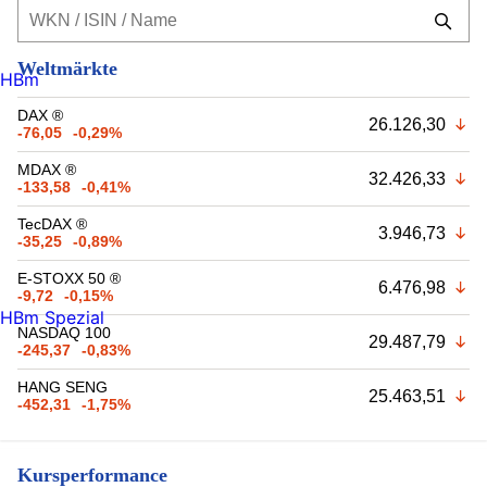
Weltmärkte
HBm
DAX ®
26.126,30
-76,05
-0,29%
MDAX ®
32.426,33
-133,58
-0,41%
TecDAX ®
3.946,73
-35,25
-0,89%
E-STOXX 50 ®
6.476,98
-9,72
-0,15%
HBm Spezial
NASDAQ 100
29.487,79
-245,37
-0,83%
HANG SENG
25.463,51
-452,31
-1,75%
Kursperformance