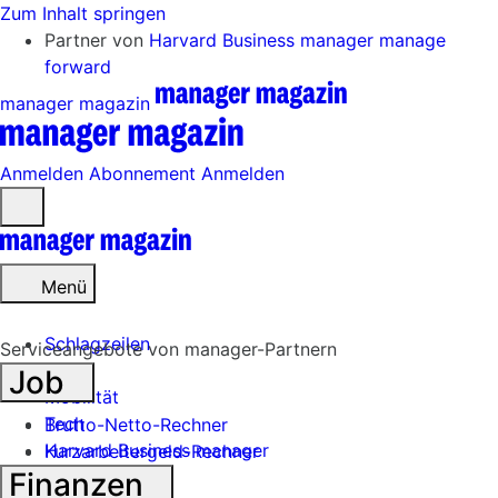
Zum Inhalt springen
Partner von
Harvard Business manager
manage
forward
manager magazin
Anmelden
Abonnement
Anmelden
Menü
öffnen
Menü
Schlagzeilen
Serviceangebote von manager-Partnern
Job
Mobilität
Tech
Brutto-Netto-Rechner
Harvard Business manager
Kurzarbeitergeld-Rechner
Finanzen
Handel