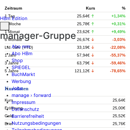
Zeitraum
Kurs
%
1 Tag
25,64€
+1,34%
HBm Edition
1 Woche
25,78€
+0,31%
1 Monat
23,62€
+9,49%
manager-Gruppe
6 Monate
26,67€
-3,03%
Abo mm
Lfd. Jahr (YTD)
33,19€
-22,08%
Abo HBm
1 Jahr
57,94€
-55,37%
Shop
3 Jahre
63,79€
-59,46%
SPIEGEL
5 Jahre
121,12€
-78,65%
BuchMarkt
Werbung
Jobs
Kursdaten
manage › forward
Kurs
25,64€
Impressum
Eröffnung
25,00€
Datenschutz
Barrierefreiheit
Geld
25,52€
Nutzungsbedingungen
Brief
25,76€