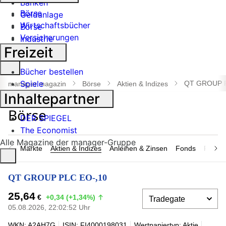
Banken
Börse
Geldanlage
Wirtschaftsbücher
Börse
Versicherungen
Industrie
Freizeit
Suche
Bücher bestellen
öffnen
Spiele
QT GROUP P
manager magazin
Börse
Aktien & Indizes
Inhaltepartner
DER SPIEGEL
The Economist
Alle Magazine der manager-Gruppe
Märkte
Aktien & Indizes
Anleihen & Zinsen
Fonds
Rohsto
QT GROUP PLC EO-,10
25,64
€
+0,34 (+1,34%)
05.08.2026, 22:02:52 Uhr
WKN: A2AH7G
ISIN: FI4000198031
Wertpapiertyp: Aktie