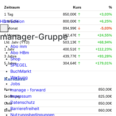
Zeitraum
Kurs
%
1 Tag
850,00€
+3,03%
HBm Edition
1 Woche
800,00€
+6,25%
1 Monat
894,99€
-5,03%
manager-Gruppe
6 Monate
682,47€
+24,55%
Lfd. Jahr (YTD)
503,13€
+68,94%
Abo mm
1 Jahr
400,51€
+112,23%
Abo HBm
3 Jahre
439,77€
+93,28%
Shop
5 Jahre
304,64€
+179,01%
SPIEGEL
BuchMarkt
Werbung
Kursdaten
Jobs
manage › forward
Kurs
850,00€
Impressum
Eröffnung
825,00€
Datenschutz
Geld
850,00€
Barrierefreiheit
Brief
860,00€
Nutzungsbedingungen