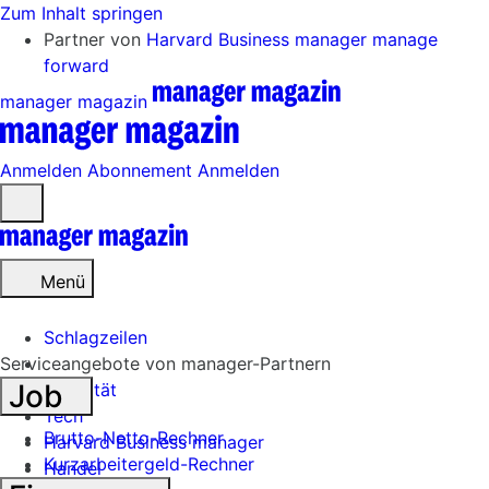
Zum Inhalt springen
Partner von
Harvard Business manager
manage
forward
manager magazin
Anmelden
Abonnement
Anmelden
Menü
öffnen
Menü
Schlagzeilen
Serviceangebote von manager-Partnern
Job
Mobilität
Tech
Brutto-Netto-Rechner
Harvard Business manager
Kurzarbeitergeld-Rechner
Handel