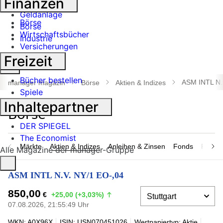
Finanzen
Banken
Geldanlage
Börse
Börse
Wirtschaftsbücher
Industrie
Versicherungen
Freizeit
Suche
öffnen
Bücher bestellen
ASM INTL N.
manager magazin
Börse
Aktien & Indizes
Spiele
Inhaltepartner
DER SPIEGEL
The Economist
Märkte
Aktien & Indizes
Anleihen & Zinsen
Fonds
Rohsto
Alle Magazine der manager-Gruppe
ASM INTL N.V. NY/1 EO-,04
850,00
€
+25,00 (+3,03%)
07.08.2026, 21:55:49 Uhr
WKN: A0X96X
ISIN: USN070451026
Wertpapiertyp: Aktie