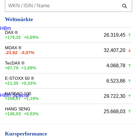
Weltmärkte
HBm
DAX ®
26.319,45
+179,32
+0,69%
MDAX ®
32.407,20
-23,92
-0,07%
TecDAX ®
4.068,78
+67,79
+1,69%
E-STOXX 50 ®
6.523,86
+21,30
+0,33%
NASDAQ 100
HBm Spezial
29.722,30
+348,97
+1,19%
HANG SENG
25.668,03
+136,03
+0,53%
Kursperformance