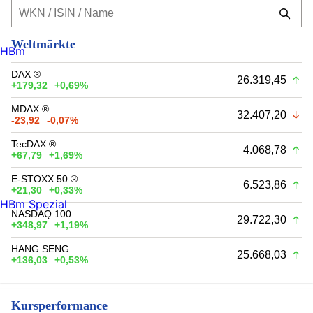
Weltmärkte
HBm
DAX ®
26.319,45
+179,32
+0,69%
MDAX ®
32.407,20
-23,92
-0,07%
TecDAX ®
4.068,78
+67,79
+1,69%
E-STOXX 50 ®
6.523,86
+21,30
+0,33%
HBm Spezial
NASDAQ 100
29.722,30
+348,97
+1,19%
HANG SENG
25.668,03
+136,03
+0,53%
Kursperformance