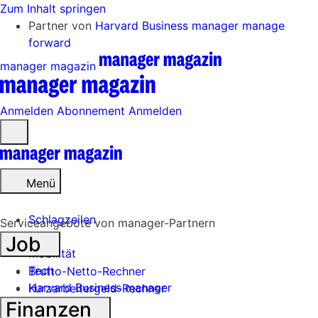
Zum Inhalt springen
Partner von
Harvard Business manager
manage
forward
manager magazin
Anmelden
Abonnement
Anmelden
Menü
öffnen
Menü
Schlagzeilen
Serviceangebote von manager-Partnern
Job
Mobilität
Tech
Brutto-Netto-Rechner
Harvard Business manager
Kurzarbeitergeld-Rechner
Finanzen
Handel