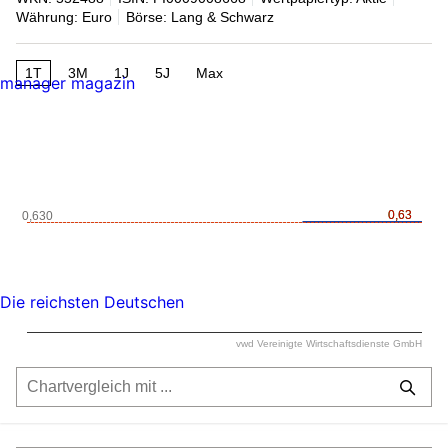
Währung: Euro
Börse: Lang & Schwarz
1T
3M
1J
5J
Max
manager magazin
0,63
0,63
0,630
Die reichsten Deutschen
vwd Vereinigte Wirtschaftsdienste GmbH