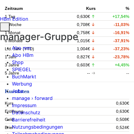
Zeitraum
Kurs
%
1 Tag
0,630€
+17,54%
HBm Edition
1 Woche
0,708€
-11,03%
1 Monat
0,758€
-16,91%
manager-Gruppe
6 Monate
1,015€
-37,91%
Abo mm
Lfd. Jahr (YTD)
1,004€
-37,23%
Abo HBm
1 Jahr
0,827€
-23,78%
Shop
3 Jahre
0,603€
+4,45%
SPIEGEL
5 Jahre
--
--
BuchMarkt
Werbung
Jobs
Kursdaten
manage › forward
Kurs
0,630€
Impressum
Eröffnung
0,630€
Datenschutz
Barrierefreiheit
Geld
0,508€
Nutzungsbedingungen
Brief
0,524€