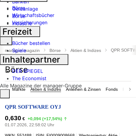
Banken
Börse
Geldanlage
Wirtschaftsbücher
Börse
Versicherungen
Industrie
Freizeit
Suche
Bücher bestellen
öffnen
Spiele
QPR SOFTW
manager magazin
Börse
Aktien & Indizes
Inhaltepartner
DER SPIEGEL
The Economist
Alle Magazine der manager-Gruppe
Märkte
Aktien & Indizes
Anleihen & Zinsen
Fonds
Rohsto
QPR SOFTWARE OYJ
0,630
€
+0,094 (+17,54%)
01.07.2026, 22:58:02 Uhr
WKN: 552488
ISIN: FI0009008668
Wertpapiertyp: Aktie