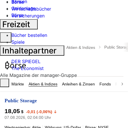
Banken
Börse
Geldanlage
Wirtschaftsbücher
Börse
Versicherungen
Industrie
Freizeit
Bücher bestellen
Suche
Spiele
öffnen
Public Stora
manager magazin
Börse
Aktien & Indizes
Inhaltepartner
DER SPIEGEL
The Economist
Alle Magazine der manager-Gruppe
Märkte
Aktien & Indizes
Anleihen & Zinsen
Fonds
Rohsto
Public Storage
18,05
$
-0,01 (-0,06%)
07.08.2026, 02:04:00 Uhr
Wertpapiertyp: Aktie
Währung: US-Dollar
Börse: NYSE