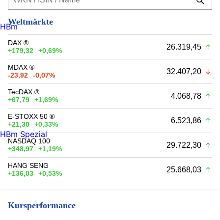
Weltmärkte
HBm
DAX ®
26.319,45
+179,32
+0,69%
MDAX ®
32.407,20
-23,92
-0,07%
TecDAX ®
4.068,78
+67,79
+1,69%
E-STOXX 50 ®
6.523,86
+21,30
+0,33%
HBm Spezial
NASDAQ 100
29.722,30
+348,97
+1,19%
HANG SENG
25.668,03
+136,03
+0,53%
Kursperformance