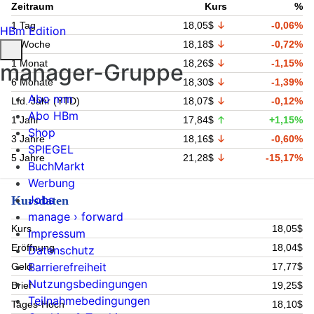
Zeitraum
Kurs
%
1 Tag
18,05$
-0,06%
HBm Edition
1 Woche
18,18$
-0,72%
1 Monat
18,26$
-1,15%
manager-Gruppe
6 Monate
18,30$
-1,39%
Abo mm
Lfd. Jahr (YTD)
18,07$
-0,12%
Abo HBm
1 Jahr
17,84$
+1,15%
Shop
3 Jahre
18,16$
-0,60%
SPIEGEL
5 Jahre
21,28$
-15,17%
BuchMarkt
Werbung
Jobs
Kursdaten
manage › forward
Kurs
18,05$
Impressum
Eröffnung
18,04$
Datenschutz
Barrierefreiheit
Geld
17,77$
Nutzungsbedingungen
Brief
19,25$
Teilnahmebedingungen
Tages-Hoch
18,10$