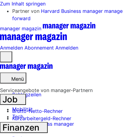
Zum Inhalt springen
Partner von
Harvard Business manager
manage
forward
manager magazin
Anmelden
Abonnement
Anmelden
Menü
öffnen
Menü
Serviceangebote von manager-Partnern
Schlagzeilen
Job
Mobilität
Brutto-Netto-Rechner
Tech
Kurzarbeitergeld-Rechner
Harvard Business manager
Finanzen
Handel