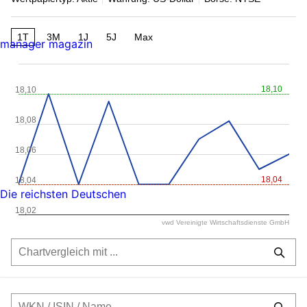
1T
3M
1J
5J
Max
manager magazin
18,10
18,10
18,08
18,06
18,04
18,04
Die reichsten Deutschen
18,02
vwd Vereinigte Wirtschaftsdienste GmbH