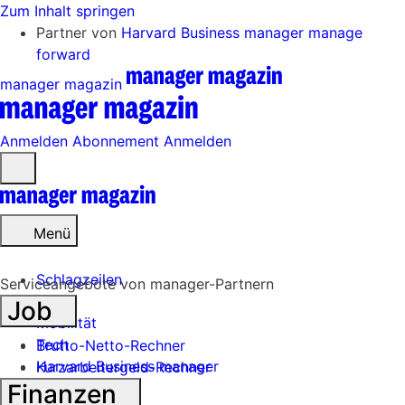
Zum Inhalt springen
Partner von
Harvard Business manager
manage
forward
manager magazin
Anmelden
Abonnement
Anmelden
Menü
öffnen
Menü
Schlagzeilen
Serviceangebote von manager-Partnern
Job
Mobilität
Tech
Brutto-Netto-Rechner
Harvard Business manager
Kurzarbeitergeld-Rechner
Finanzen
Handel