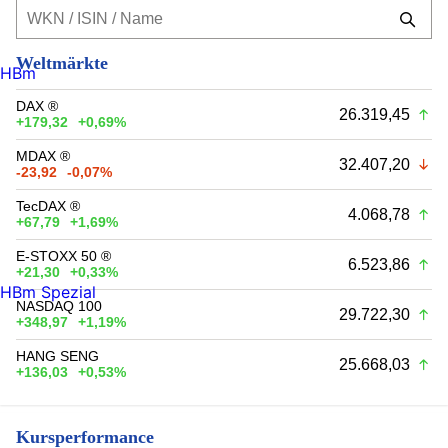
Weltmärkte
HBm
DAX ®
26.319,45
+179,32
+0,69%
MDAX ®
32.407,20
-23,92
-0,07%
TecDAX ®
4.068,78
+67,79
+1,69%
E-STOXX 50 ®
6.523,86
+21,30
+0,33%
HBm Spezial
NASDAQ 100
29.722,30
+348,97
+1,19%
HANG SENG
25.668,03
+136,03
+0,53%
Kursperformance