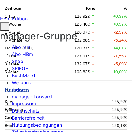
Zeitraum
Kurs
%
1 Tag
125,92€
+0,37%
HBm Edition
1 Woche
125,46€
+0,37%
1 Monat
128,97€
-2,37%
manager-Gruppe
6 Monate
132,88€
-5,24%
Abo mm
Lfd. Jahr (YTD)
120,37€
+4,61%
Abo HBm
1 Jahr
127,91€
-1,55%
Shop
3 Jahre
132,67€
-5,09%
SPIEGEL
5 Jahre
105,82€
+19,00%
BuchMarkt
Werbung
Jobs
Kursdaten
manage › forward
Kurs
125,92€
Impressum
Eröffnung
125,92€
Datenschutz
Barrierefreiheit
Geld
125,92€
Nutzungsbedingungen
Brief
126,16€