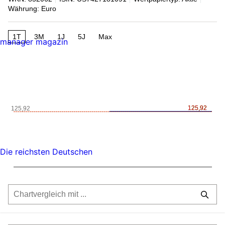
Währung: Euro
1T
3M
1J
5J
Max
manager magazin
125,92
125,92
125,92
Die reichsten Deutschen