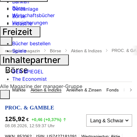
Banken
Börse
Geldanlage
Wirtschaftsbücher
Börse
Versicherungen
Industrie
Freizeit
Suche
Bücher bestellen
öffnen
Spiele
PROC. & G
manager magazin
Börse
Aktien & Indizes
Inhaltepartner
DER SPIEGEL
The Economist
Alle Magazine der manager-Gruppe
Märkte
Aktien & Indizes
Anleihen & Zinsen
Fonds
Rohsto
PROC. & GAMBLE
125,92
€
+0,46 (+0,37%)
08.08.2026, 12:59:37 Uhr
WKN: 852062
ISIN: US7427181091
Wertpapiertyp: Aktie