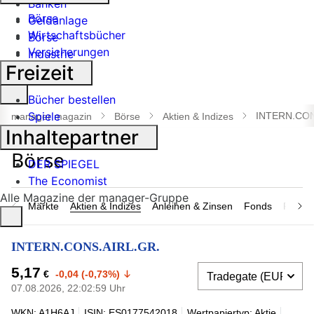
Banken
Börse
Geldanlage
Wirtschaftsbücher
Börse
Versicherungen
Industrie
Freizeit
Suche
Bücher bestellen
öffnen
Spiele
INTERN.CON
manager magazin
Börse
Aktien & Indizes
Inhaltepartner
DER SPIEGEL
The Economist
Alle Magazine der manager-Gruppe
Märkte
Aktien & Indizes
Anleihen & Zinsen
Fonds
Rohsto
INTERN.CONS.AIRL.GR.
5,17
€
-0,04 (-0,73%)
07.08.2026, 22:02:59 Uhr
WKN: A1H6AJ
ISIN: ES0177542018
Wertpapiertyp: Aktie