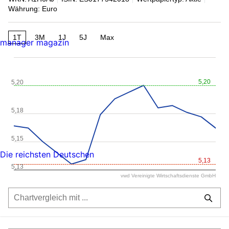
Währung: Euro
1T
3M
1J
5J
Max
manager magazin
5,20
5,20
5,18
5,15
Die reichsten Deutschen
5,13
5,13
vwd Vereinigte Wirtschaftsdienste GmbH