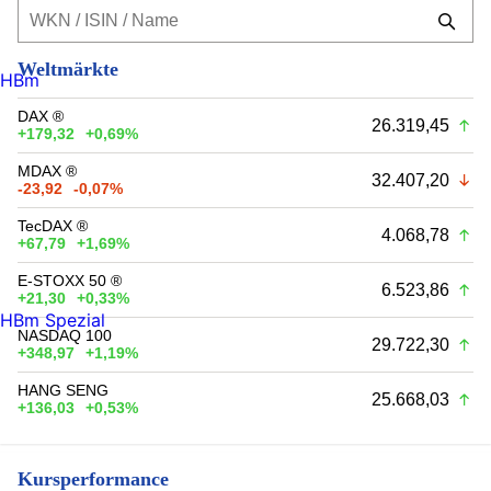
Weltmärkte
HBm
DAX ®
26.319,45
+179,32
+0,69%
MDAX ®
32.407,20
-23,92
-0,07%
TecDAX ®
4.068,78
+67,79
+1,69%
E-STOXX 50 ®
6.523,86
+21,30
+0,33%
HBm Spezial
NASDAQ 100
29.722,30
+348,97
+1,19%
HANG SENG
25.668,03
+136,03
+0,53%
Kursperformance