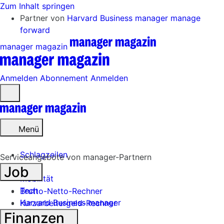
Zum Inhalt springen
Partner von
Harvard Business manager
manage
forward
manager magazin
Anmelden
Abonnement
Anmelden
Menü
öffnen
Menü
Schlagzeilen
Serviceangebote von manager-Partnern
Job
Mobilität
Tech
Brutto-Netto-Rechner
Harvard Business manager
Kurzarbeitergeld-Rechner
Finanzen
Handel