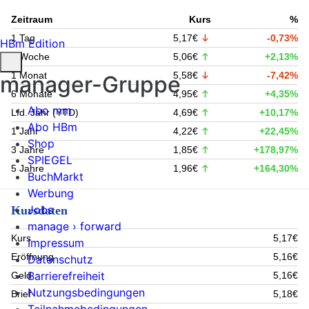
Zeitraum
Kurs
%
1 Tag
5,17€
-0,73%
HBm Edition
1 Woche
5,06€
+2,13%
1 Monat
5,58€
-7,42%
manager-Gruppe
6 Monate
4,95€
+4,35%
Abo mm
Lfd. Jahr (YTD)
4,69€
+10,17%
Abo HBm
1 Jahr
4,22€
+22,45%
Shop
3 Jahre
1,85€
+178,97%
SPIEGEL
5 Jahre
1,96€
+164,30%
BuchMarkt
Werbung
Jobs
Kursdaten
manage › forward
Kurs
5,17€
Impressum
Eröffnung
5,16€
Datenschutz
Barrierefreiheit
Geld
5,16€
Nutzungsbedingungen
Brief
5,18€