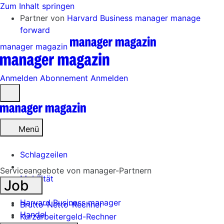
Zum Inhalt springen
Partner von
Harvard Business manager
manage
forward
manager magazin
Anmelden
Abonnement
Anmelden
Menü
öffnen
Menü
Schlagzeilen
Serviceangebote von manager-Partnern
Mobilität
Job
Tech
Harvard Business manager
Brutto-Netto-Rechner
Handel
Kurzarbeitergeld-Rechner