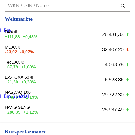
Weltmärkte
HBm
DAX ®
26.431,33
+111,88
+0,43%
MDAX ®
32.407,20
-23,92
-0,07%
TecDAX ®
4.068,78
+67,79
+1,69%
E-STOXX 50 ®
6.523,86
+21,30
+0,33%
NASDAQ 100
29.722,30
HBm Spezial
+348,97
+1,19%
HANG SENG
25.937,49
+286,39
+1,12%
Kursperformance