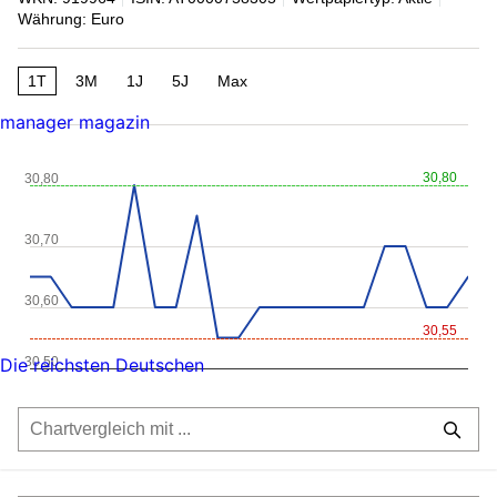
Währung: Euro
1T
3M
1J
5J
Max
manager magazin
30,80
30,80
30,70
30,60
30,55
30,50
Die reichsten Deutschen