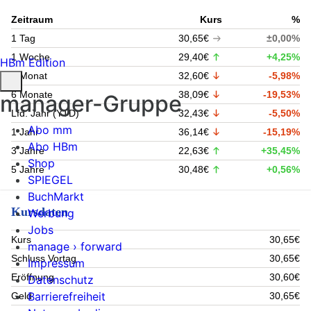
Zeitraum
Kurs
%
1 Tag
30,65€
±0,00%
1 Woche
29,40€
+4,25%
HBm Edition
1 Monat
32,60€
-5,98%
6 Monate
38,09€
-19,53%
manager-Gruppe
Lfd. Jahr (YTD)
32,43€
-5,50%
Abo mm
1 Jahr
36,14€
-15,19%
Abo HBm
3 Jahre
22,63€
+35,45%
Shop
5 Jahre
30,48€
+0,56%
SPIEGEL
BuchMarkt
Kursdaten
Werbung
Jobs
Kurs
30,65€
manage › forward
Schluss Vortag
30,65€
Impressum
Eröffnung
30,60€
Datenschutz
Barrierefreiheit
Geld
30,65€