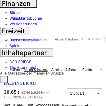
Banken
Finanzen
Geldanlage
Börse
Börse
Industrie
Wirtschaftsbücher
Versicherungen
Freizeit
Suche
öffnen
PALFINGER
manager magazin
Börse
Aktien & Indizes
Bücher bestellen
Spiele
Inhaltepartner
DER SPIEGEL
The Economist
Märkte
Aktien & Indizes
Anleihen & Zinsen
Fonds
Rohsto
Alle Magazine der manager-Gruppe
PALFINGER AG
30,65
€
±0,00 (±0,00%)
10.08.2026, 12:34:16 Uhr
WKN: 919964
ISIN: AT0000758305
Wertpapiertyp: Aktie