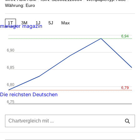
Währung: Euro
1T
3M
1J
5J
Max
manager magazin
6,94
6,90
6,85
6,80
6,79
Die reichsten Deutschen
6,75