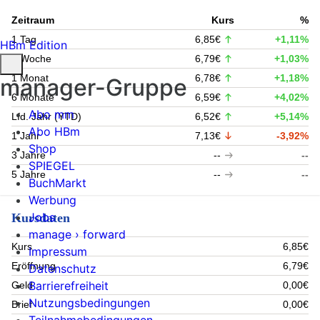
Zeitraum
Kurs
%
1 Tag
6,85€
+1,11%
HBm Edition
1 Woche
6,79€
+1,03%
1 Monat
6,78€
+1,18%
manager-Gruppe
6 Monate
6,59€
+4,02%
Abo mm
Lfd. Jahr (YTD)
6,52€
+5,14%
Abo HBm
1 Jahr
7,13€
-3,92%
Shop
3 Jahre
--
--
SPIEGEL
5 Jahre
--
--
BuchMarkt
Werbung
Jobs
Kursdaten
manage › forward
Kurs
6,85€
Impressum
Eröffnung
6,79€
Datenschutz
Barrierefreiheit
Geld
0,00€
Nutzungsbedingungen
Brief
0,00€