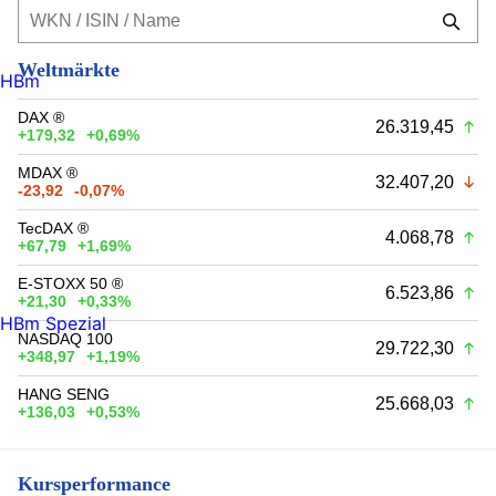
Weltmärkte
HBm
DAX ®
26.319,45
+179,32
+0,69%
MDAX ®
32.407,20
-23,92
-0,07%
TecDAX ®
4.068,78
+67,79
+1,69%
E-STOXX 50 ®
6.523,86
+21,30
+0,33%
HBm Spezial
NASDAQ 100
29.722,30
+348,97
+1,19%
HANG SENG
25.668,03
+136,03
+0,53%
Kursperformance