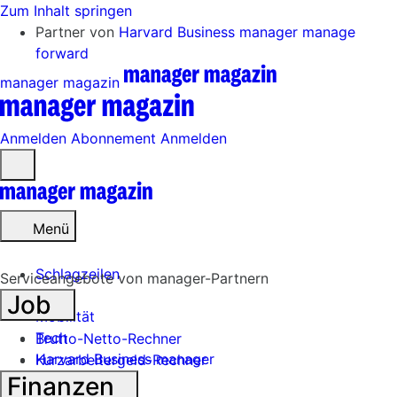
Zum Inhalt springen
Partner von
Harvard Business manager
manage
forward
manager magazin
Anmelden
Abonnement
Anmelden
Menü
öffnen
Menü
Schlagzeilen
Serviceangebote von manager-Partnern
Job
Mobilität
Tech
Brutto-Netto-Rechner
Harvard Business manager
Kurzarbeitergeld-Rechner
Finanzen
Handel