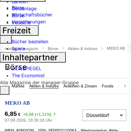
Banken
Börse
Geldanlage
Wirtschaftsbücher
Börse
Versicherungen
Industrie
Freizeit
Suche
Bücher bestellen
öffnen
Spiele
MEKO AB
manager magazin
Börse
Aktien & Indizes
Inhaltepartner
DER SPIEGEL
The Economist
Alle Magazine der manager-Gruppe
Märkte
Aktien & Indizes
Anleihen & Zinsen
Fonds
Rohsto
MEKO AB
6,85
€
+0,08 (+1,11%)
07.08.2026, 19:30:18 Uhr
WKN: A0MYGM
ISIN: SE0002110064
Wertpapiertyp: Aktie