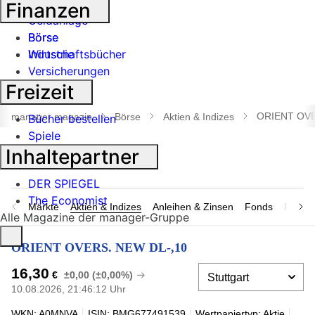
Banken
Finanzen
Geldanlage
Börse
Börse
Industrie
Wirtschaftsbücher
Versicherungen
Freizeit
Suche
öffnen
ORIENT OVE
manager magazin
Börse
Aktien & Indizes
Bücher bestellen
Spiele
Inhaltepartner
DER SPIEGEL
The Economist
Märkte
Aktien & Indizes
Anleihen & Zinsen
Fonds
Rohsto
Alle Magazine der manager-Gruppe
ORIENT OVERS. NEW DL-,10
16,30
€
±0,00 (±0,00%)
10.08.2026, 21:46:12 Uhr
WKN: A0MNVA
ISIN: BMG677491539
Wertpapiertyp: Aktie