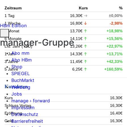
Zeitraum
Kurs
%
1 Tag
16,30€
±0,00%
1 Woche
16,80€
-2,98%
HBm Edition
1 Monat
13,70€
+18,98%
6 Monate
14,11€
+15,56%
manager-Gruppe
Lfd. Jahr (YTD)
13,26€
+22,97%
Abo mm
1 Jahr
14,33€
+13,71%
Abo HBm
3 Jahre
11,45€
+42,33%
Shop
5 Jahre
6,25€
+160,59%
SPIEGEL
BuchMarkt
Kursdaten
Werbung
Jobs
Kurs
16,30€
manage › forward
Schluss Vortag
16,30€
Impressum
Eröffnung
16,40€
Datenschutz
Barrierefreiheit
Geld
16,30€