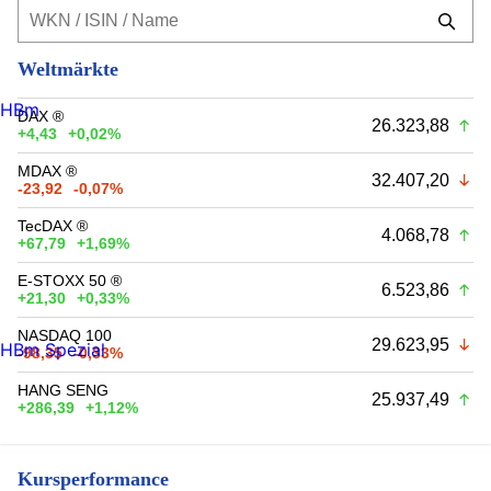
Weltmärkte
HBm
DAX ®
26.323,88
+4,43
+0,02%
MDAX ®
32.407,20
-23,92
-0,07%
TecDAX ®
4.068,78
+67,79
+1,69%
E-STOXX 50 ®
6.523,86
+21,30
+0,33%
NASDAQ 100
29.623,95
HBm Spezial
-98,35
-0,33%
HANG SENG
25.937,49
+286,39
+1,12%
Kursperformance