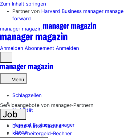
Zum Inhalt springen
Partner von
Harvard Business manager
manage
forward
manager magazin
Anmelden
Abonnement
Anmelden
Menü
öffnen
Menü
Schlagzeilen
Serviceangebote von manager-Partnern
Mobilität
Job
Tech
Harvard Business manager
Brutto-Netto-Rechner
Handel
Kurzarbeitergeld-Rechner