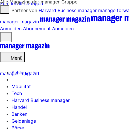
Alle Magazine der manager-Gruppe
Zum Inhalt springen
Partner von
Harvard Business manager
manage forw
manager magazin
Anmelden
Abonnement
Anmelden
Menü
öffnen
Menü
Schlagzeilen
manager magazin
Mobilität
Tech
Harvard Business manager
Handel
Banken
Geldanlage
Börse