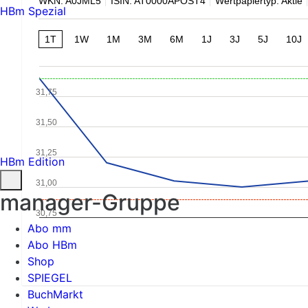
WKN: A0JML5
ISIN: AT0000APOST4
Wertpapiertyp: Aktie
HBm Spezial
1T
1W
1M
3M
6M
1J
3J
5J
10J
31,75
31,50
31,25
HBm Edition
31,00
manager-Gruppe
30,75
Abo mm
Abo HBm
Shop
SPIEGEL
BuchMarkt