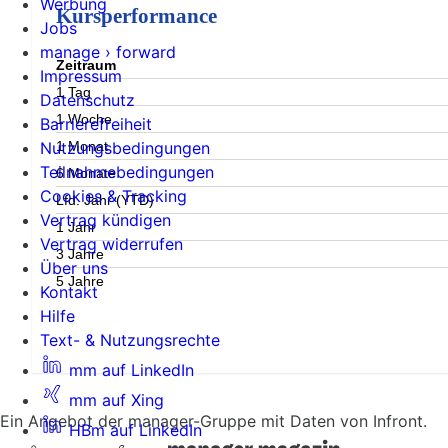
Werbung
Kursperformance
Jobs
manage › forward
Zeitraum
Impressum
1 Tag
Datenschutz
1 Woche
Barrierefreiheit
1 Monat
Nutzungsbedingungen
Teilnahmebedingungen
6 Monate
Cookies & Tracking
Lfd. Jahr (YTD)
Vertrag kündigen
1 Jahr
Vertrag widerrufen
3 Jahre
Über uns
5 Jahre
Kontakt
Hilfe
Text- & Nutzungsrechte
mm auf LinkedIn
mm auf Xing
Ein Angebot der manager-Gruppe mit Daten von Infront.
HBm auf LinkedIn