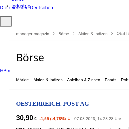
Industrie
Die reichsten Deutschen
Suche
öffnen
OESTE
manager magazin
Börse
Aktien & Indizes
HBm
Märkte
Aktien & Indizes
Anleihen & Zinsen
Fonds
Rohs
OESTERREICH. POST AG
30,90
€
-1,55 (-4,78%)
07.08.2026, 14:28:28 Uhr