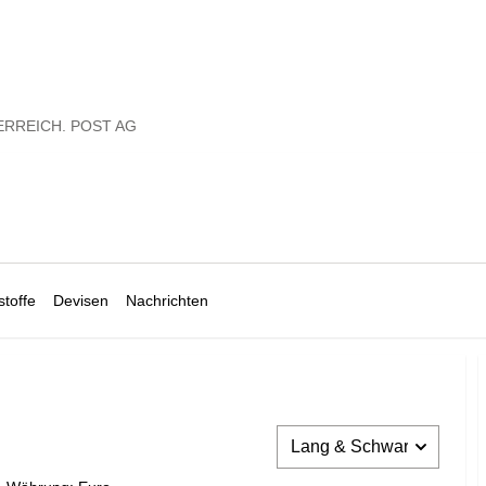
RREICH. POST AG
toffe
Devisen
Nachrichten