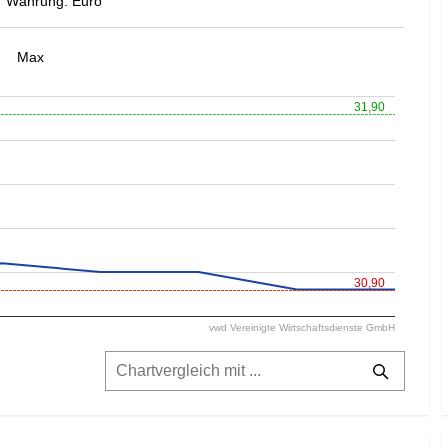
Währung: Euro
Max
31,90
30,90
vwd Vereinigte Wirtschaftsdienste GmbH