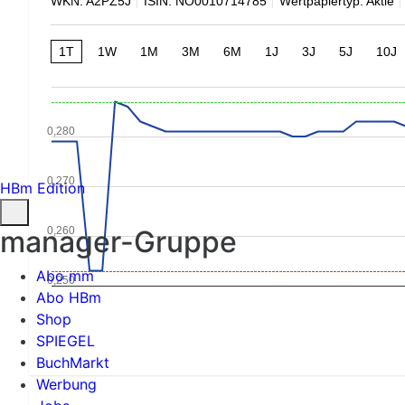
WKN: A2PZ5J
ISIN: NO0010714785
Wertpapiertyp: Aktie
1T
1W
1M
3M
6M
1J
3J
5J
10J
0,280
0,270
HBm Edition
0,260
manager-Gruppe
Abo mm
0,250
Abo HBm
Shop
SPIEGEL
BuchMarkt
Werbung