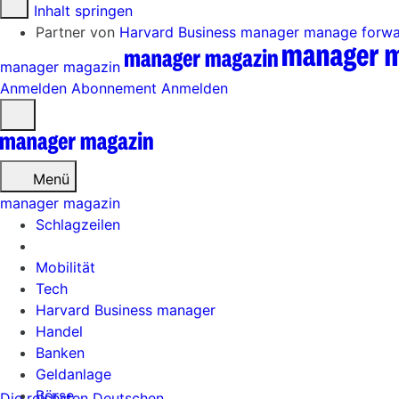
Zum Inhalt springen
Partner von
Harvard Business manager
manage forw
manager magazin
Anmelden
Abonnement
Anmelden
Menü
öffnen
Menü
manager magazin
Schlagzeilen
Mobilität
Tech
Harvard Business manager
Handel
Banken
Geldanlage
Börse
Die reichsten Deutschen