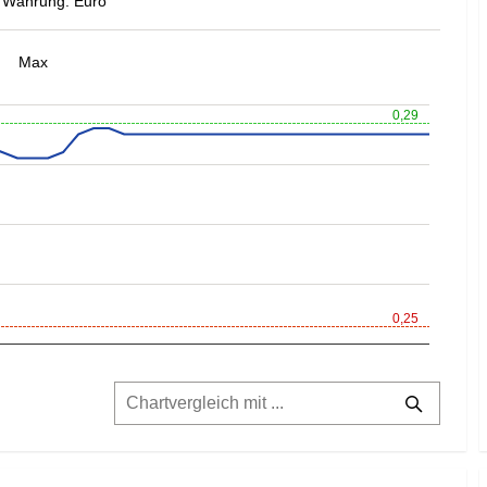
Währung: Euro
Max
0,29
0,25