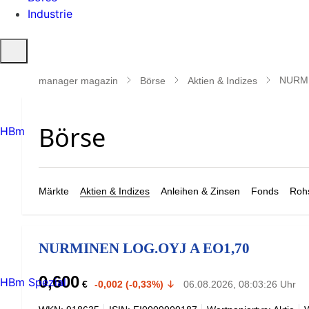
Industrie
Suche
öffnen
NURMI
manager magazin
Börse
Aktien & Indizes
HBm
Märkte
Aktien & Indizes
Anleihen & Zinsen
Fonds
Rohs
NURMINEN LOG.OYJ A EO1,70
0,600
HBm Spezial
€
-0,002 (-0,33%)
06.08.2026, 08:03:26 Uhr