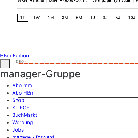
WKN: 918635
ISIN: FI0009900187
Wertpapiertyp: Aktie
1T
1W
1M
3M
6M
1J
3J
5J
10J
HBm Edition
0,600
manager-Gruppe
Abo mm
Abo HBm
Shop
SPIEGEL
BuchMarkt
Werbung
Jobs
manage › forward