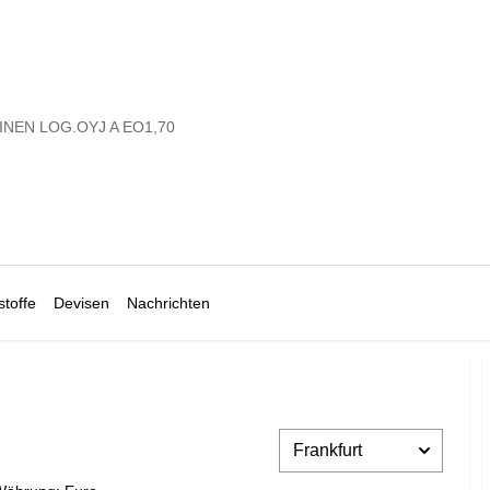
NEN LOG.OYJ A EO1,70
toffe
Devisen
Nachrichten