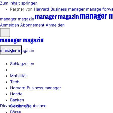
Zum Inhalt springen
Partner von
Harvard Business manager
manage forw
manager magazin
Anmelden
Abonnement
Anmelden
Menü
öffnen
manager magazin
Menü
Schlagzeilen
Mobilität
Tech
Harvard Business manager
Handel
Banken
Die reichsten Deutschen
Geldanlage
Börse