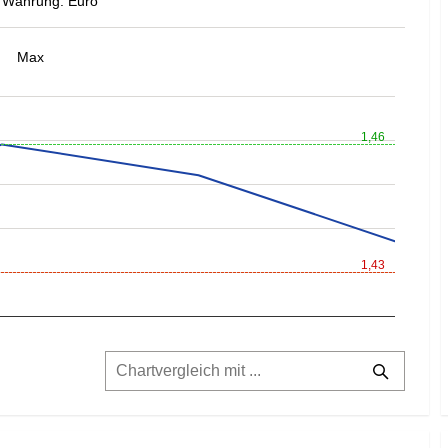
Währung: Euro
Max
1,46
1,43