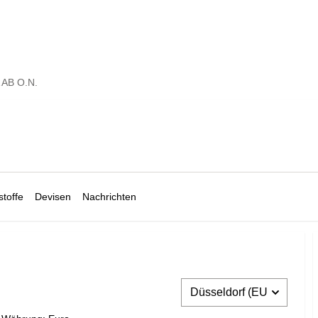
 AB O.N.
toffe
Devisen
Nachrichten