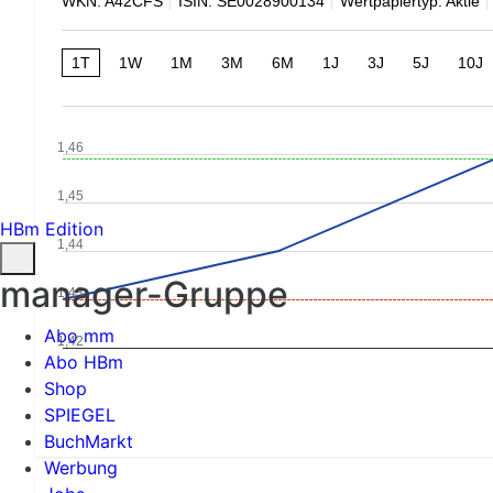
WKN: A42CFS
ISIN: SE0028900134
Wertpapiertyp: Aktie
1T
1W
1M
3M
6M
1J
3J
5J
10J
1,46
1,45
HBm Edition
1,44
manager-Gruppe
1,43
Abo mm
1,42
Abo HBm
Shop
SPIEGEL
BuchMarkt
Werbung