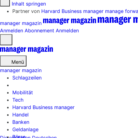
Zum Inhalt springen
Partner von
Harvard Business manager
manage forw
manager magazin
Anmelden
Abonnement
Anmelden
Menü
öffnen
Menü
manager magazin
Schlagzeilen
Mobilität
Tech
Harvard Business manager
Handel
Banken
Geldanlage
Börse
Die reichsten Deutschen