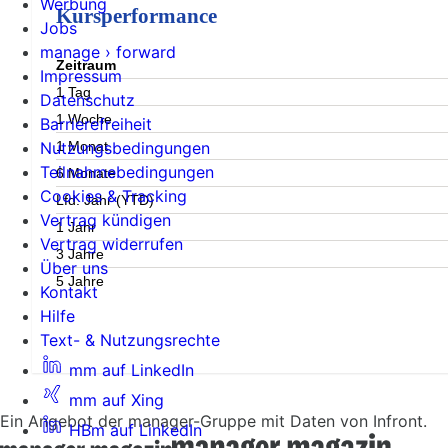
Werbung
Kursperformance
Jobs
manage › forward
Zeitraum
Impressum
1 Tag
Datenschutz
1 Woche
Barrierefreiheit
1 Monat
Nutzungsbedingungen
Teilnahmebedingungen
6 Monate
Cookies & Tracking
Lfd. Jahr (YTD)
Vertrag kündigen
1 Jahr
Vertrag widerrufen
3 Jahre
Über uns
5 Jahre
Kontakt
Hilfe
Text- & Nutzungsrechte
mm auf LinkedIn
mm auf Xing
Ein Angebot der manager-Gruppe mit Daten von Infront.
HBm auf LinkedIn