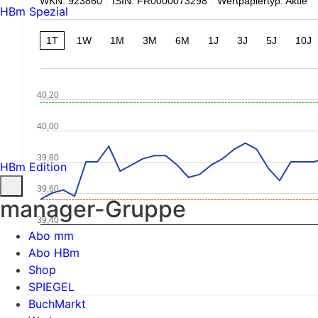
WKN: 923860
ISIN: FR0000073298
Wertpapiertyp: Aktie
HBm Spezial
1T
1W
1M
3M
6M
1J
3J
5J
10J
40,20
40,00
39,80
HBm Edition
39,60
manager-Gruppe
39,40
Abo mm
Abo HBm
Shop
SPIEGEL
BuchMarkt