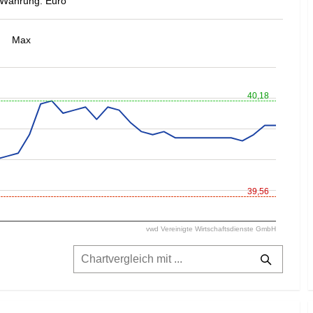
Währung: Euro
Max
40,18
39,56
vwd Vereinigte Wirtschaftsdienste GmbH