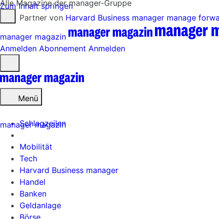
Alle Magazine der manager-Gruppe
Zum Inhalt springen
Partner von
Harvard Business manager
manage forw
manager magazin
Anmelden
Abonnement
Anmelden
Menü
öffnen
Menü
Schlagzeilen
manager magazin
Mobilität
Tech
Harvard Business manager
Handel
Banken
Geldanlage
Börse