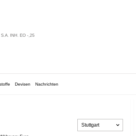
S.A. INH. EO -,25
toffe
Devisen
Nachrichten