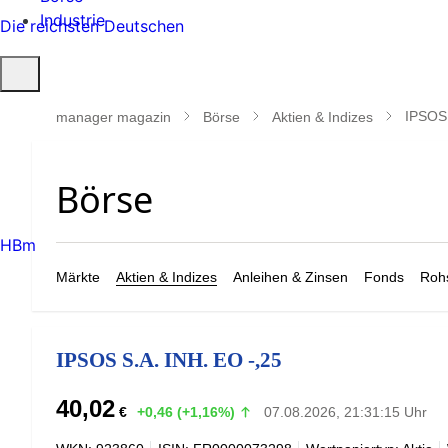
Industrie
Die reichsten Deutschen
Suche
öffnen
IPSOS 
manager magazin
Börse
Aktien & Indizes
HBm
Märkte
Aktien & Indizes
Anleihen & Zinsen
Fonds
Rohs
IPSOS S.A. INH. EO -,25
40,02
€
+0,46 (+1,16%)
07.08.2026, 21:31:15 Uhr