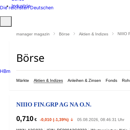
Industrie
Die reichsten Deutschen
Suche
öffnen
NIIIO 
manager magazin
Börse
Aktien & Indizes
HBm
Märkte
Aktien & Indizes
Anleihen & Zinsen
Fonds
Rohs
NIIIO FIN.GRP AG NA O.N.
0,710
€
-0,010 (-1,39%)
05.08.2026, 08:46:31 Uhr