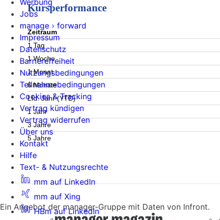
Werbung
Kursperformance
Jobs
manage › forward
Zeitraum
Impressum
1 Tag
Datenschutz
1 Woche
Barrierefreiheit
1 Monat
Nutzungsbedingungen
Teilnahmebedingungen
6 Monate
Cookies & Tracking
Lfd. Jahr (YTD)
Vertrag kündigen
1 Jahr
Vertrag widerrufen
3 Jahre
Über uns
5 Jahre
Kontakt
Hilfe
Text- & Nutzungsrechte
mm auf LinkedIn
mm auf Xing
Ein Angebot der manager-Gruppe mit Daten von Infront.
HBm auf LinkedIn