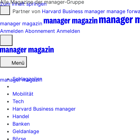
Alle Magazine der manager-Gruppe
Zum Inhalt springen
Partner von
Harvard Business manager
manage forw
manager magazin
Anmelden
Abonnement
Anmelden
Menü
öffnen
Menü
Schlagzeilen
manager magazin
Mobilität
Tech
Harvard Business manager
Handel
Banken
Geldanlage
Börse