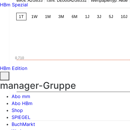
WKN: A2G833
ISIN: DE000A2G8332
Wertpapiertyp: Aktie
HBm Spezial
1T
1W
1M
3M
6M
1J
3J
5J
10J
0,710
HBm Edition
manager-Gruppe
Abo mm
Abo HBm
Shop
SPIEGEL
BuchMarkt