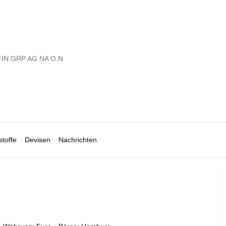
FIN.GRP AG NA O.N.
toffe
Devisen
Nachrichten