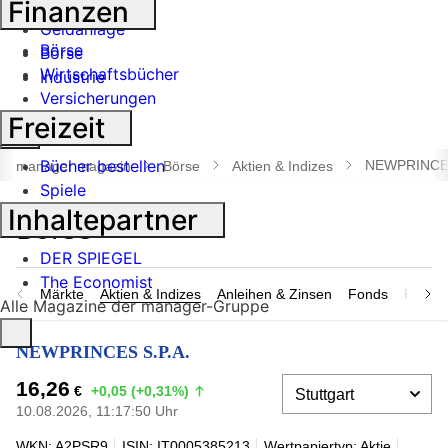
Finanzen
Banken
Geldanlage
Börse
Börse
Wirtschaftsbücher
Industrie
Versicherungen
Freizeit
Suche
öffnen
Bücher bestellen
NEWPRINCES
manager magazin
Börse
Aktien & Indizes
Spiele
Inhaltepartner
DER SPIEGEL
The Economist
Märkte
Aktien & Indizes
Anleihen & Zinsen
Fonds
Rohsto
Alle Magazine der manager-Gruppe
NEWPRINCES S.P.A.
16,26
€
+0,05 (+0,31%)
10.08.2026, 11:17:50 Uhr
WKN: A2PSR9
ISIN: IT0005385213
Wertpapiertyp: Aktie