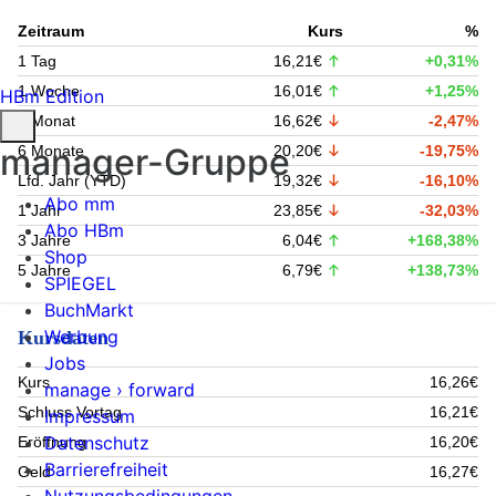
Zeitraum
Kurs
%
1 Tag
16,21€
+0,31%
1 Woche
16,01€
+1,25%
HBm Edition
1 Monat
16,62€
-2,47%
manager-Gruppe
6 Monate
20,20€
-19,75%
Lfd. Jahr (YTD)
19,32€
-16,10%
Abo mm
1 Jahr
23,85€
-32,03%
Abo HBm
3 Jahre
6,04€
+168,38%
Shop
5 Jahre
6,79€
+138,73%
SPIEGEL
BuchMarkt
Werbung
Kursdaten
Jobs
Kurs
16,26€
manage › forward
Schluss Vortag
16,21€
Impressum
Datenschutz
Eröffnung
16,20€
Barrierefreiheit
Geld
16,27€