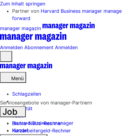
Zum Inhalt springen
Partner von
Harvard Business manager
manage
forward
manager magazin
Anmelden
Abonnement
Anmelden
Menü
öffnen
Menü
Schlagzeilen
Serviceangebote von manager-Partnern
Mobilität
Job
Tech
Harvard Business manager
Brutto-Netto-Rechner
Handel
Kurzarbeitergeld-Rechner