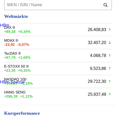
Weltmärkte
HBm
DAX ®
26.408,83
+89,38
+0,34%
MDAX ®
32.407,20
-23,92
-0,07%
TecDAX ®
4.068,78
+67,79
+1,69%
E-STOXX 50 ®
6.523,86
+21,30
+0,33%
NASDAQ 100
29.722,30
HBm Spezial
+348,97
+1,19%
HANG SENG
25.937,49
+286,39
+1,12%
Kursperformance