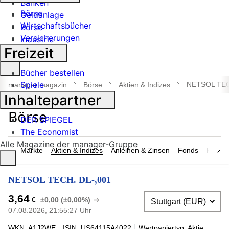
Banken
Börse
Geldanlage
Wirtschaftsbücher
Börse
Versicherungen
Industrie
Freizeit
Suche
Bücher bestellen
öffnen
Spiele
NETSOL TEC
manager magazin
Börse
Aktien & Indizes
Inhaltepartner
DER SPIEGEL
The Economist
Alle Magazine der manager-Gruppe
Märkte
Aktien & Indizes
Anleihen & Zinsen
Fonds
Rohsto
NETSOL TECH. DL-,001
3,64
€
±0,00 (±0,00%)
07.08.2026, 21:55:27 Uhr
WKN: A1J2WE
ISIN: US64115A4022
Wertpapiertyp: Aktie