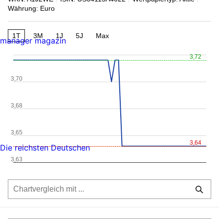
Währung: Euro
1T
3M
1J
5J
Max
manager magazin
3,72
3,70
3,68
3,65
3,64
Die reichsten Deutschen
3,63