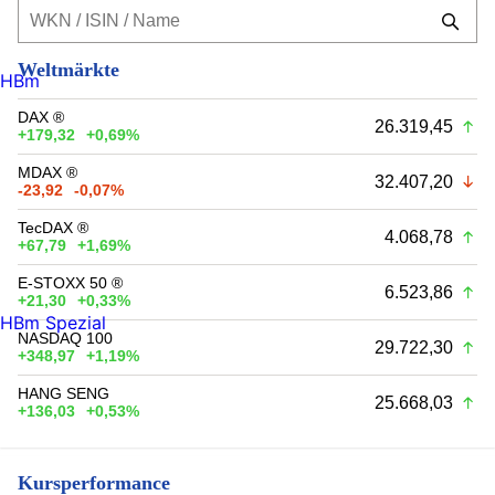
Weltmärkte
HBm
DAX ®
26.319,45
+179,32
+0,69%
MDAX ®
32.407,20
-23,92
-0,07%
TecDAX ®
4.068,78
+67,79
+1,69%
E-STOXX 50 ®
6.523,86
+21,30
+0,33%
HBm Spezial
NASDAQ 100
29.722,30
+348,97
+1,19%
HANG SENG
25.668,03
+136,03
+0,53%
Kursperformance