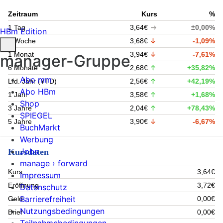
Zeitraum
Kurs
%
1 Tag
3,64€
±0,00%
HBm Edition
1 Woche
3,68€
-1,09%
1 Monat
3,94€
-7,61%
manager-Gruppe
6 Monate
2,68€
+35,82%
Abo mm
Lfd. Jahr (YTD)
2,56€
+42,19%
Abo HBm
1 Jahr
3,58€
+1,68%
Shop
3 Jahre
2,04€
+78,43%
SPIEGEL
5 Jahre
3,90€
-6,67%
BuchMarkt
Werbung
Jobs
Kursdaten
manage › forward
Kurs
3,64€
Impressum
Eröffnung
3,72€
Datenschutz
Barrierefreiheit
Geld
0,00€
Nutzungsbedingungen
Brief
0,00€