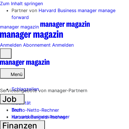
Zum Inhalt springen
Partner von
Harvard Business manager
manage
forward
manager magazin
Anmelden
Abonnement
Anmelden
Menü
öffnen
Menü
Schlagzeilen
Serviceangebote von manager-Partnern
Job
Mobilität
Tech
Brutto-Netto-Rechner
Harvard Business manager
Kurzarbeitergeld-Rechner
Finanzen
Handel