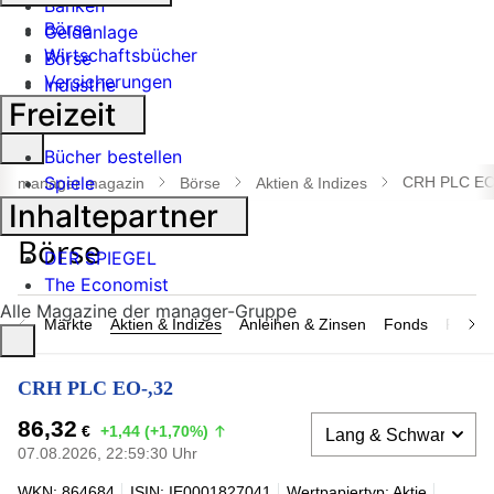
Banken
Börse
Geldanlage
Wirtschaftsbücher
Börse
Versicherungen
Industrie
Freizeit
Suche
Bücher bestellen
öffnen
Spiele
CRH PLC EO
manager magazin
Börse
Aktien & Indizes
Inhaltepartner
DER SPIEGEL
The Economist
Alle Magazine der manager-Gruppe
Märkte
Aktien & Indizes
Anleihen & Zinsen
Fonds
Rohsto
CRH PLC EO-,32
86,32
€
+1,44 (+1,70%)
07.08.2026, 22:59:30 Uhr
WKN: 864684
ISIN: IE0001827041
Wertpapiertyp: Aktie