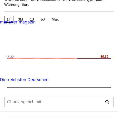
Währung: Euro
1T
3M
1J
5J
Max
manager magazin
86,32
86,32
86,32
Die reichsten Deutschen