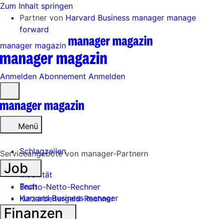
Zum Inhalt springen
Partner von
Harvard Business manager
manage
forward
manager magazin
Anmelden
Abonnement
Anmelden
Menü
öffnen
Menü
Schlagzeilen
Serviceangebote von manager-Partnern
Job
Mobilität
Tech
Brutto-Netto-Rechner
Harvard Business manager
Kurzarbeitergeld-Rechner
Finanzen
Handel