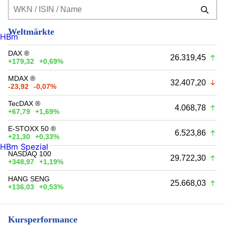
Weltmärkte
HBm
DAX ®
26.319,45
+179,32
+0,69%
MDAX ®
32.407,20
-23,92
-0,07%
TecDAX ®
4.068,78
+67,79
+1,69%
E-STOXX 50 ®
6.523,86
+21,30
+0,33%
HBm Spezial
NASDAQ 100
29.722,30
+348,97
+1,19%
HANG SENG
25.668,03
+136,03
+0,53%
Kursperformance