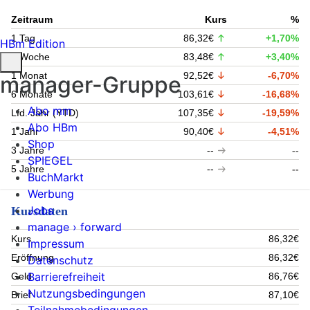
Zeitraum
Kurs
%
1 Tag
86,32€
+1,70%
HBm Edition
1 Woche
83,48€
+3,40%
1 Monat
92,52€
-6,70%
manager-Gruppe
6 Monate
103,61€
-16,68%
Abo mm
Lfd. Jahr (YTD)
107,35€
-19,59%
Abo HBm
1 Jahr
90,40€
-4,51%
Shop
3 Jahre
--
--
SPIEGEL
5 Jahre
--
--
BuchMarkt
Werbung
Jobs
Kursdaten
manage › forward
Kurs
86,32€
Impressum
Eröffnung
86,32€
Datenschutz
Barrierefreiheit
Geld
86,76€
Nutzungsbedingungen
Brief
87,10€