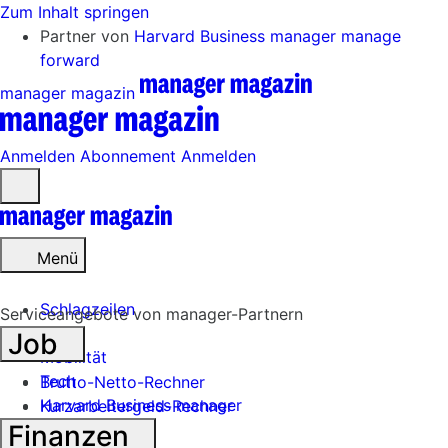
Zum Inhalt springen
Partner von
Harvard Business manager
manage
forward
manager magazin
Anmelden
Abonnement
Anmelden
Menü
öffnen
Menü
Schlagzeilen
Serviceangebote von manager-Partnern
Job
Mobilität
Tech
Brutto-Netto-Rechner
Harvard Business manager
Kurzarbeitergeld-Rechner
Finanzen
Handel