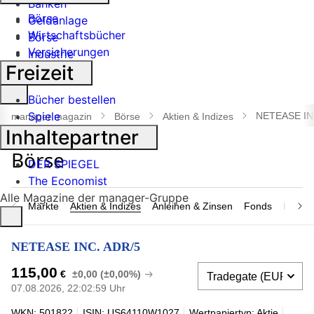
Banken
Börse
Geldanlage
Wirtschaftsbücher
Börse
Versicherungen
Industrie
Freizeit
Suche
Bücher bestellen
öffnen
Spiele
NETEASE IN
manager magazin
Börse
Aktien & Indizes
Inhaltepartner
DER SPIEGEL
The Economist
Alle Magazine der manager-Gruppe
Märkte
Aktien & Indizes
Anleihen & Zinsen
Fonds
Rohsto
NETEASE INC. ADR/5
115,00
€
±0,00 (±0,00%)
07.08.2026, 22:02:59 Uhr
WKN: 501822
ISIN: US64110W1027
Wertpapiertyp: Aktie