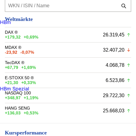
Weltmärkte
HBm
DAX ®
26.319,45
+179,32
+0,69%
MDAX ®
32.407,20
-23,92
-0,07%
TecDAX ®
4.068,78
+67,79
+1,69%
E-STOXX 50 ®
6.523,86
+21,30
+0,33%
HBm Spezial
NASDAQ 100
29.722,30
+348,97
+1,19%
HANG SENG
25.668,03
+136,03
+0,53%
Kursperformance