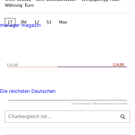
Währung: Euro
1T
3M
1J
5J
Max
manager magazin
114,00
114,00
114,00
Die reichsten Deutschen
vwd Vereinigte Wirtschaftsdienste GmbH