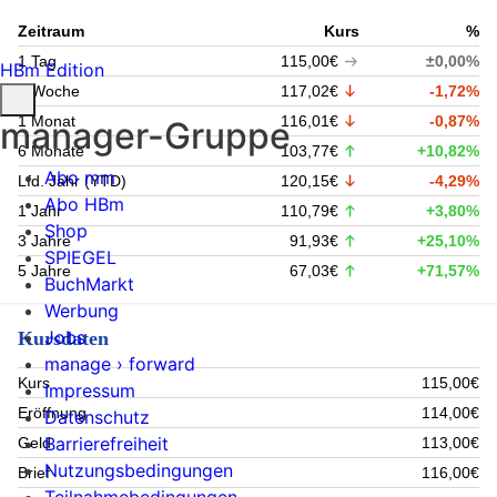
Zeitraum
Kurs
%
1 Tag
115,00€
±0,00%
HBm Edition
1 Woche
117,02€
-1,72%
1 Monat
116,01€
-0,87%
manager-Gruppe
6 Monate
103,77€
+10,82%
Abo mm
Lfd. Jahr (YTD)
120,15€
-4,29%
Abo HBm
1 Jahr
110,79€
+3,80%
Shop
3 Jahre
91,93€
+25,10%
SPIEGEL
5 Jahre
67,03€
+71,57%
BuchMarkt
Werbung
Jobs
Kursdaten
manage › forward
Kurs
115,00€
Impressum
Eröffnung
114,00€
Datenschutz
Barrierefreiheit
Geld
113,00€
Nutzungsbedingungen
Brief
116,00€