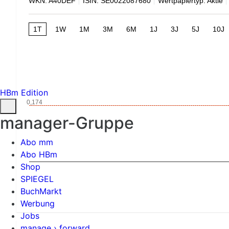
WKN: A40DEF
ISIN: SE0022087680
Wertpapiertyp: Aktie
1T
1W
1M
3M
6M
1J
3J
5J
10J
HBm Edition
0,174
manager-Gruppe
Abo mm
Abo HBm
Shop
SPIEGEL
BuchMarkt
Werbung
Jobs
manage › forward