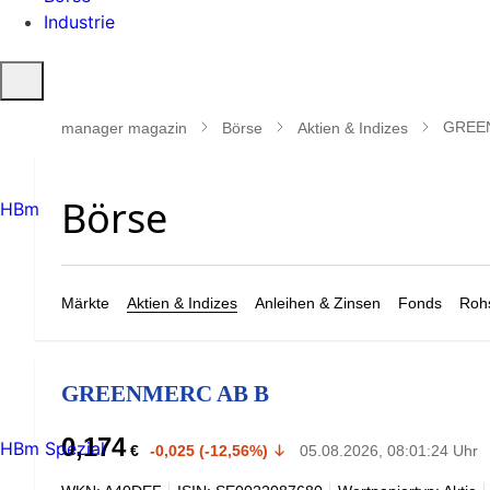
Industrie
Suche
öffnen
GREE
manager magazin
Börse
Aktien & Indizes
HBm
Märkte
Aktien & Indizes
Anleihen & Zinsen
Fonds
Rohs
GREENMERC AB B
0,174
HBm Spezial
€
-0,025 (-12,56%)
05.08.2026, 08:01:24 Uhr