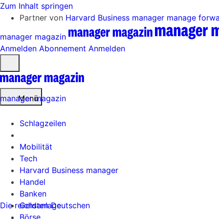
Zum Inhalt springen
Partner von
Harvard Business manager
manage forw
manager magazin
Anmelden
Abonnement
Anmelden
Menü
öffnen
manager magazin
Menü
Schlagzeilen
Mobilität
Tech
Harvard Business manager
Handel
Banken
Die reichsten Deutschen
Geldanlage
Börse