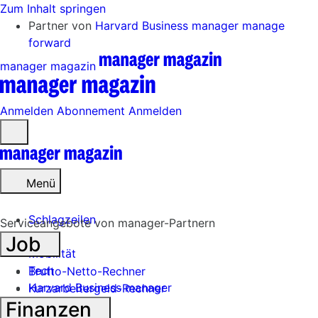
Zum Inhalt springen
Partner von
Harvard Business manager
manage
forward
manager magazin
Anmelden
Abonnement
Anmelden
Menü
öffnen
Menü
Schlagzeilen
Serviceangebote von manager-Partnern
Job
Mobilität
Tech
Brutto-Netto-Rechner
Harvard Business manager
Kurzarbeitergeld-Rechner
Finanzen
Handel