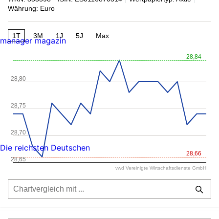
Währung: Euro
1T
3M
1J
5J
Max
manager magazin
28,84
28,80
28,75
28,70
Die reichsten Deutschen
28,66
28,65
vwd Vereinigte Wirtschaftsdienste GmbH