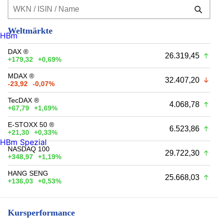
Weltmärkte
HBm
DAX ®
26.319,45
+179,32
+0,69%
MDAX ®
32.407,20
-23,92
-0,07%
TecDAX ®
4.068,78
+67,79
+1,69%
E-STOXX 50 ®
6.523,86
+21,30
+0,33%
HBm Spezial
NASDAQ 100
29.722,30
+348,97
+1,19%
HANG SENG
25.668,03
+136,03
+0,53%
Kursperformance