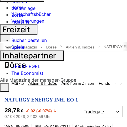
Banken
Börse
Geldanlage
Wirtschaftsbücher
Börse
Versicherungen
Industrie
Freizeit
Suche
Bücher bestellen
öffnen
Spiele
NATURGY EN
manager magazin
Börse
Aktien & Indizes
Inhaltepartner
DER SPIEGEL
The Economist
Alle Magazine der manager-Gruppe
Märkte
Aktien & Indizes
Anleihen & Zinsen
Fonds
Rohsto
NATURGY ENERGY INH. EO 1
28,78
€
-0,02 (-0,07%)
07.08.2026, 22:02:59 Uhr
WKN: 853598
ISIN: ES0116870314
Wertpapiertyp: Aktie