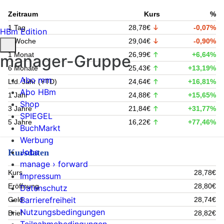
Zeitraum
Kurs
%
1 Tag
28,78€
-0,07%
HBm Edition
1 Woche
29,04€
-0,90%
1 Monat
26,99€
+6,64%
manager-Gruppe
6 Monate
25,43€
+13,19%
Abo mm
Lfd. Jahr (YTD)
24,64€
+16,81%
Abo HBm
1 Jahr
24,88€
+15,65%
Shop
3 Jahre
21,84€
+31,77%
SPIEGEL
5 Jahre
16,22€
+77,46%
BuchMarkt
Werbung
Jobs
Kursdaten
manage › forward
Kurs
28,78€
Impressum
Eröffnung
28,80€
Datenschutz
Barrierefreiheit
Geld
28,74€
Nutzungsbedingungen
Brief
28,82€