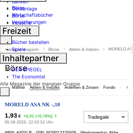
Banken
Börse
Geldanlage
Wirtschaftsbücher
Börse
Versicherungen
Industrie
Freizeit
Suche
Bücher bestellen
öffnen
Spiele
MORELD ASA
manager magazin
Börse
Aktien & Indizes
Inhaltepartner
DER SPIEGEL
The Economist
Alle Magazine der manager-Gruppe
Märkte
Aktien & Indizes
Anleihen & Zinsen
Fonds
Rohsto
MORELD ASA NK -,10
1,93
€
+0,01 (+0,78%)
05.08.2026, 22:02:52 Uhr
WKN: A40YLR
ISIN: NO0013325506
Wertpapiertyp: Aktie