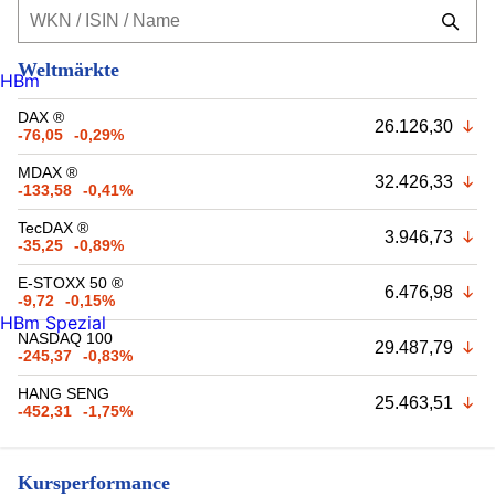
Weltmärkte
HBm
DAX ®
26.126,30
-76,05
-0,29%
MDAX ®
32.426,33
-133,58
-0,41%
TecDAX ®
3.946,73
-35,25
-0,89%
E-STOXX 50 ®
6.476,98
-9,72
-0,15%
HBm Spezial
NASDAQ 100
29.487,79
-245,37
-0,83%
HANG SENG
25.463,51
-452,31
-1,75%
Kursperformance