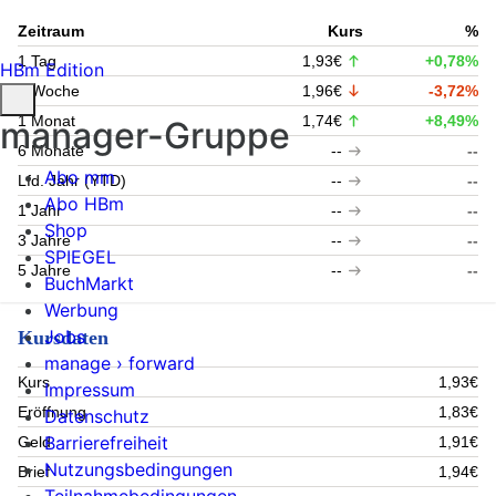
Zeitraum
Kurs
%
1 Tag
1,93€
+0,78%
HBm Edition
1 Woche
1,96€
-3,72%
1 Monat
1,74€
+8,49%
manager-Gruppe
6 Monate
--
--
Abo mm
Lfd. Jahr (YTD)
--
--
Abo HBm
1 Jahr
--
--
Shop
3 Jahre
--
--
SPIEGEL
5 Jahre
--
--
BuchMarkt
Werbung
Jobs
Kursdaten
manage › forward
Kurs
1,93€
Impressum
Eröffnung
1,83€
Datenschutz
Barrierefreiheit
Geld
1,91€
Nutzungsbedingungen
Brief
1,94€