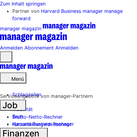
Zum Inhalt springen
Partner von
Harvard Business manager
manage
forward
manager magazin
Anmelden
Abonnement
Anmelden
Menü
öffnen
Menü
Schlagzeilen
Serviceangebote von manager-Partnern
Job
Mobilität
Tech
Brutto-Netto-Rechner
Harvard Business manager
Kurzarbeitergeld-Rechner
Finanzen
Handel