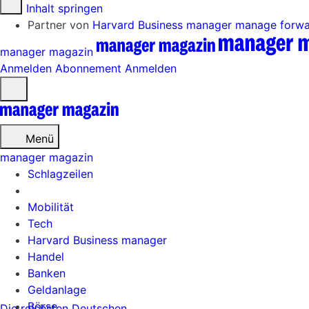
Zum Inhalt springen
Partner von
Harvard Business manager
manage forw
manager magazin
Anmelden
Abonnement
Anmelden
Menü
öffnen
Menü
manager magazin
Schlagzeilen
Mobilität
Tech
Harvard Business manager
Handel
Banken
Geldanlage
Börse
Die reichsten Deutschen