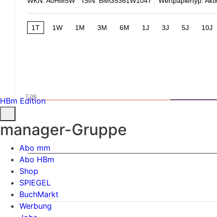
WKN: A0HM5W
ISIN: BMG5361W1047
Wertpapiertyp: Akti
1T
1W
1M
3M
6M
1J
3J
5J
10J
7,06
HBm Edition
manager-Gruppe
Abo mm
Abo HBm
Shop
SPIEGEL
BuchMarkt
Werbung