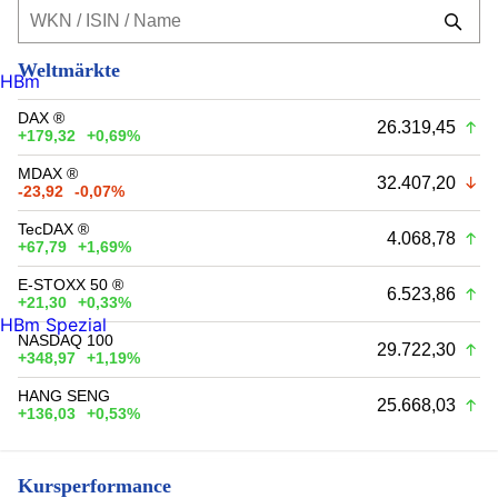
Weltmärkte
HBm
DAX ®
26.319,45
+179,32
+0,69%
MDAX ®
32.407,20
-23,92
-0,07%
TecDAX ®
4.068,78
+67,79
+1,69%
E-STOXX 50 ®
6.523,86
+21,30
+0,33%
HBm Spezial
NASDAQ 100
29.722,30
+348,97
+1,19%
HANG SENG
25.668,03
+136,03
+0,53%
Kursperformance