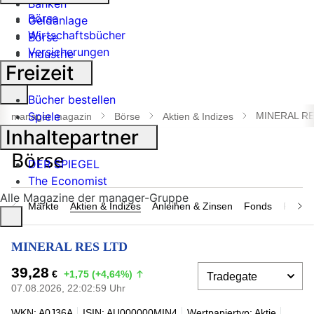
Banken
Börse
Geldanlage
Wirtschaftsbücher
Börse
Versicherungen
Industrie
Freizeit
Suche
Bücher bestellen
öffnen
Spiele
MINERAL RE
manager magazin
Börse
Aktien & Indizes
Inhaltepartner
DER SPIEGEL
The Economist
Alle Magazine der manager-Gruppe
Märkte
Aktien & Indizes
Anleihen & Zinsen
Fonds
Rohsto
MINERAL RES LTD
39,28
€
+1,75 (+4,64%)
07.08.2026, 22:02:59 Uhr
WKN: A0J36A
ISIN: AU000000MIN4
Wertpapiertyp: Aktie