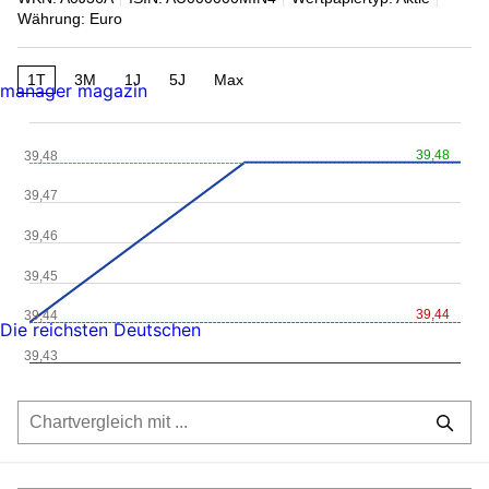
Währung: Euro
1T
3M
1J
5J
Max
manager magazin
39,48
39,48
39,47
39,46
39,45
39,44
39,44
Die reichsten Deutschen
39,43