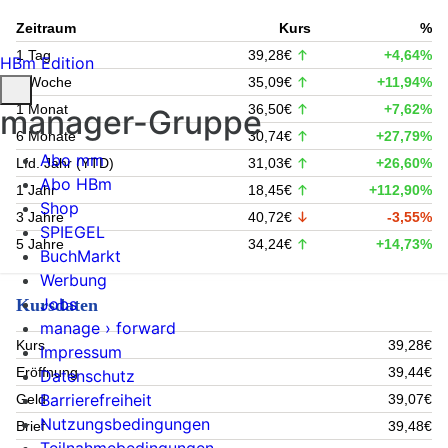
Zeitraum
Kurs
%
1 Tag
39,28€
+4,64%
HBm Edition
1 Woche
35,09€
+11,94%
1 Monat
36,50€
+7,62%
manager-Gruppe
6 Monate
30,74€
+27,79%
Abo mm
Lfd. Jahr (YTD)
31,03€
+26,60%
Abo HBm
1 Jahr
18,45€
+112,90%
Shop
3 Jahre
40,72€
-3,55%
SPIEGEL
5 Jahre
34,24€
+14,73%
BuchMarkt
Werbung
Jobs
Kursdaten
manage › forward
Kurs
39,28€
Impressum
Eröffnung
39,44€
Datenschutz
Barrierefreiheit
Geld
39,07€
Nutzungsbedingungen
Brief
39,48€