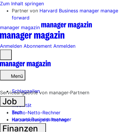
Zum Inhalt springen
Partner von
Harvard Business manager
manage
forward
manager magazin
Anmelden
Abonnement
Anmelden
Menü
öffnen
Menü
Schlagzeilen
Serviceangebote von manager-Partnern
Job
Mobilität
Tech
Brutto-Netto-Rechner
Harvard Business manager
Kurzarbeitergeld-Rechner
Finanzen
Handel