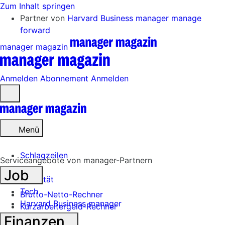
Zum Inhalt springen
Partner von
Harvard Business manager
manage
forward
manager magazin
Anmelden
Abonnement
Anmelden
Menü
öffnen
Menü
Schlagzeilen
Serviceangebote von manager-Partnern
Job
Mobilität
Tech
Brutto-Netto-Rechner
Harvard Business manager
Kurzarbeitergeld-Rechner
Handel
Finanzen