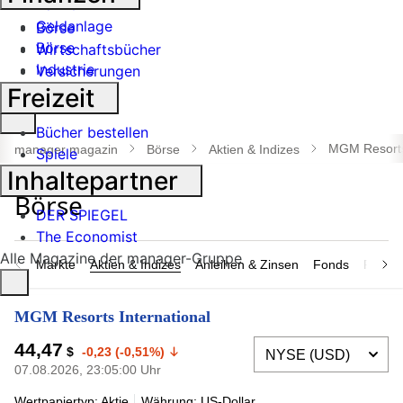
Banken
Geldanlage
Börse
Börse
Wirtschaftsbücher
Industrie
Versicherungen
Freizeit
Suche
Bücher bestellen
öffnen
MGM Resorts 
manager magazin
Börse
Aktien & Indizes
Spiele
Inhaltepartner
DER SPIEGEL
The Economist
Alle Magazine der manager-Gruppe
Märkte
Aktien & Indizes
Anleihen & Zinsen
Fonds
Rohsto
MGM Resorts International
44,47
$
-0,23 (-0,51%)
07.08.2026, 23:05:00 Uhr
Wertpapiertyp: Aktie
Währung: US-Dollar