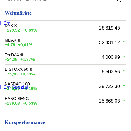
Weltmärkte
HBm
DAX ®
26.319,45
+179,32
+0,69%
MDAX ®
32.431,12
+4,79
+0,01%
TecDAX ®
4.000,99
+54,26
+1,37%
E-STOXX 50 ®
6.502,56
+25,58
+0,39%
NASDAQ 100
29.722,30
HBm Spezial
+348,97
+1,19%
HANG SENG
25.668,03
+136,03
+0,53%
Kursperformance