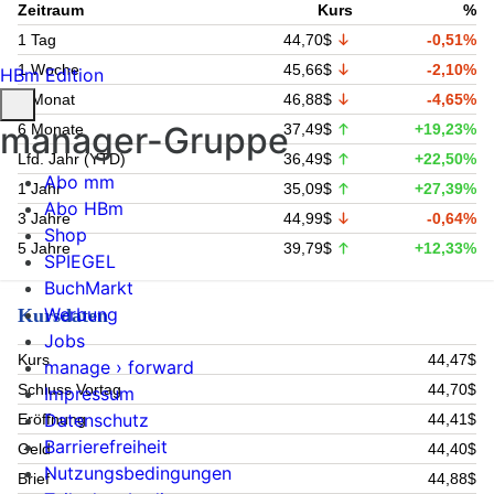
Zeitraum
Kurs
%
1 Tag
44,70$
-0,51%
1 Woche
45,66$
-2,10%
HBm Edition
1 Monat
46,88$
-4,65%
manager-Gruppe
6 Monate
37,49$
+19,23%
Lfd. Jahr (YTD)
36,49$
+22,50%
Abo mm
1 Jahr
35,09$
+27,39%
Abo HBm
3 Jahre
44,99$
-0,64%
Shop
5 Jahre
39,79$
+12,33%
SPIEGEL
BuchMarkt
Werbung
Kursdaten
Jobs
Kurs
44,47$
manage › forward
Schluss Vortag
44,70$
Impressum
Datenschutz
Eröffnung
44,41$
Barrierefreiheit
Geld
44,40$
Nutzungsbedingungen
Brief
44,88$