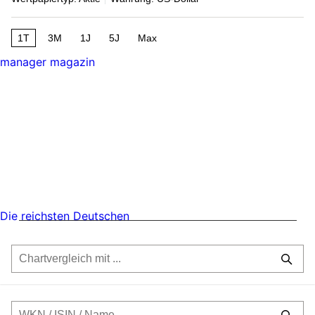
1T
3M
1J
5J
Max
manager magazin
Die reichsten Deutschen