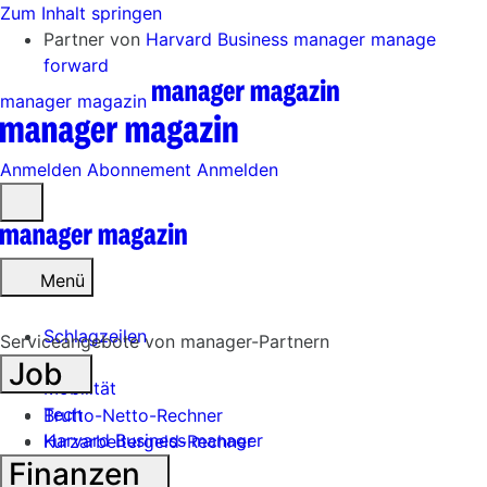
Zum Inhalt springen
Partner von
Harvard Business manager
manage
forward
manager magazin
Anmelden
Abonnement
Anmelden
Menü
öffnen
Menü
Schlagzeilen
Serviceangebote von manager-Partnern
Job
Mobilität
Tech
Brutto-Netto-Rechner
Harvard Business manager
Kurzarbeitergeld-Rechner
Finanzen
Handel