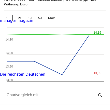
Währung: Euro
1T
3M
1J
5J
Max
manager magazin
14,15
14,10
14,00
13,90
13,85
Die reichsten Deutschen
13,80