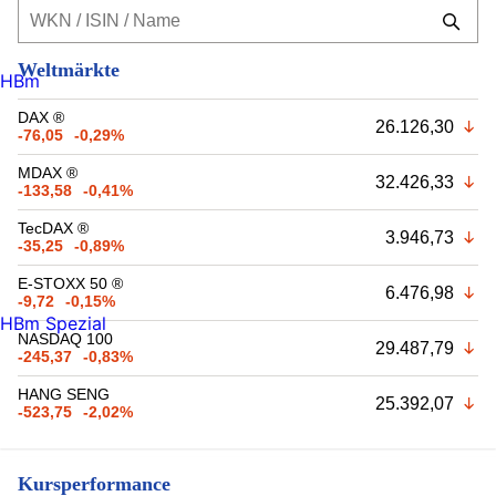
Weltmärkte
HBm
DAX ®
26.126,30
-76,05
-0,29%
MDAX ®
32.426,33
-133,58
-0,41%
TecDAX ®
3.946,73
-35,25
-0,89%
E-STOXX 50 ®
6.476,98
-9,72
-0,15%
HBm Spezial
NASDAQ 100
29.487,79
-245,37
-0,83%
HANG SENG
25.392,07
-523,75
-2,02%
Kursperformance