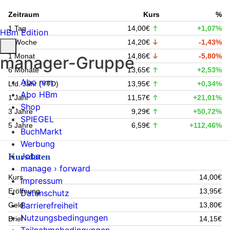
Zeitraum
Kurs
%
1 Tag
14,00€
+1,07%
HBm Edition
1 Woche
14,20€
-1,43%
1 Monat
14,86€
-5,80%
manager-Gruppe
6 Monate
13,65€
+2,53%
Abo mm
Lfd. Jahr (YTD)
13,95€
+0,34%
Abo HBm
1 Jahr
11,57€
+21,01%
Shop
3 Jahre
9,29€
+50,72%
SPIEGEL
5 Jahre
6,59€
+112,46%
BuchMarkt
Werbung
Jobs
Kursdaten
manage › forward
Kurs
14,00€
Impressum
Eröffnung
13,95€
Datenschutz
Barrierefreiheit
Geld
13,80€
Nutzungsbedingungen
Brief
14,15€