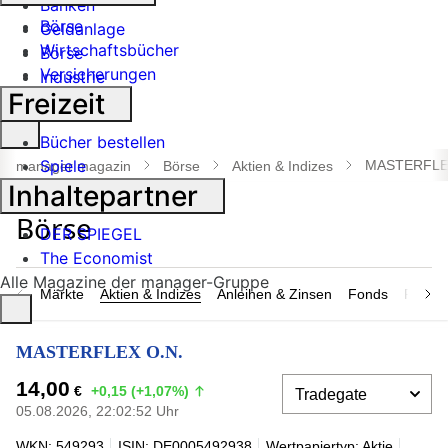
Banken
Börse
Geldanlage
Wirtschaftsbücher
Börse
Versicherungen
Industrie
Freizeit
Suche
Bücher bestellen
öffnen
Spiele
MASTERFLE
manager magazin
Börse
Aktien & Indizes
Inhaltepartner
DER SPIEGEL
The Economist
Alle Magazine der manager-Gruppe
Märkte
Aktien & Indizes
Anleihen & Zinsen
Fonds
Rohsto
MASTERFLEX O.N.
14,00
€
+0,15 (+1,07%)
05.08.2026, 22:02:52 Uhr
WKN: 549293
ISIN: DE0005492938
Wertpapiertyp: Aktie