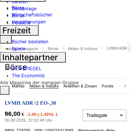
Banken
Börse
Geldanlage
Wirtschaftsbücher
Börse
Versicherungen
Industrie
Freizeit
Suche
Bücher bestellen
öffnen
Spiele
LVMH ADR /2
manager magazin
Börse
Aktien & Indizes
Inhaltepartner
DER SPIEGEL
The Economist
Alle Magazine der manager-Gruppe
Märkte
Aktien & Indizes
Anleihen & Zinsen
Fonds
Rohsto
LVMH ADR /2 EO-,30
96,00
€
-1,40 (-1,45%)
06.08.2026, 22:02:48 Uhr
WKN: 729780
ISIN: US5024413065
Wertpapiertyp: Aktie