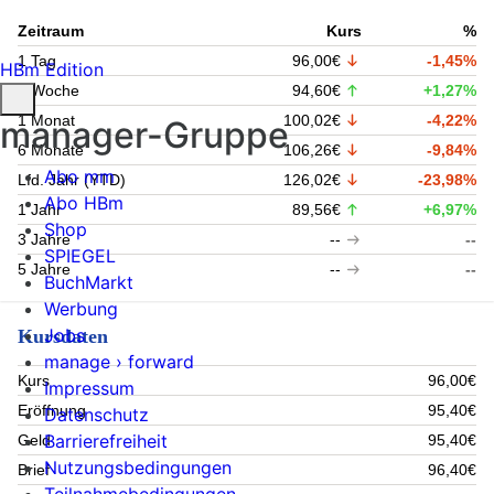
Zeitraum
Kurs
%
1 Tag
96,00€
-1,45%
HBm Edition
1 Woche
94,60€
+1,27%
1 Monat
100,02€
-4,22%
manager-Gruppe
6 Monate
106,26€
-9,84%
Abo mm
Lfd. Jahr (YTD)
126,02€
-23,98%
Abo HBm
1 Jahr
89,56€
+6,97%
Shop
3 Jahre
--
--
SPIEGEL
5 Jahre
--
--
BuchMarkt
Werbung
Jobs
Kursdaten
manage › forward
Kurs
96,00€
Impressum
Eröffnung
95,40€
Datenschutz
Barrierefreiheit
Geld
95,40€
Nutzungsbedingungen
Brief
96,40€