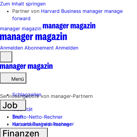
Zum Inhalt springen
Partner von
Harvard Business manager
manage
forward
manager magazin
Anmelden
Abonnement
Anmelden
Menü
öffnen
Menü
Schlagzeilen
Serviceangebote von manager-Partnern
Job
Mobilität
Tech
Brutto-Netto-Rechner
Harvard Business manager
Kurzarbeitergeld-Rechner
Finanzen
Handel