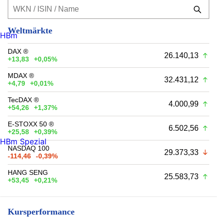
Weltmärkte
HBm
DAX ®
26.140,13
+13,83
+0,05%
MDAX ®
32.431,12
+4,79
+0,01%
TecDAX ®
4.000,99
+54,26
+1,37%
E-STOXX 50 ®
6.502,56
+25,58
+0,39%
HBm Spezial
NASDAQ 100
29.373,33
-114,46
-0,39%
HANG SENG
25.583,73
+53,45
+0,21%
Kursperformance