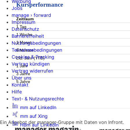
Werbung
Kursperformance
Jobs
manage › forward
Zeitraum
Impressum
1 Tag
Datenschutz
1 Woche
Barrierefreiheit
1 Monat
Nutzungsbedingungen
Teilnahmebedingungen
6 Monate
Cookies & Tracking
Lfd. Jahr (YTD)
Vertrag kündigen
1 Jahr
Vertrag widerrufen
3 Jahre
Über uns
5 Jahre
Kontakt
Hilfe
Text- & Nutzungsrechte
mm auf LinkedIn
mm auf Xing
Ein Angebot der manager-Gruppe mit Daten von Infront.
HBm auf LinkedIn