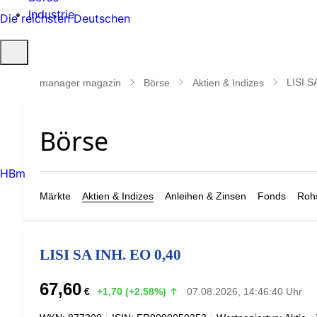
Industrie
Die reichsten Deutschen
Suche
öffnen
LISI S
manager magazin
Börse
Aktien & Indizes
HBm
Märkte
Aktien & Indizes
Anleihen & Zinsen
Fonds
Rohs
LISI SA INH. EO 0,40
67,60
€
+1,70 (+2,58%)
07.08.2026, 14:46:40 Uhr