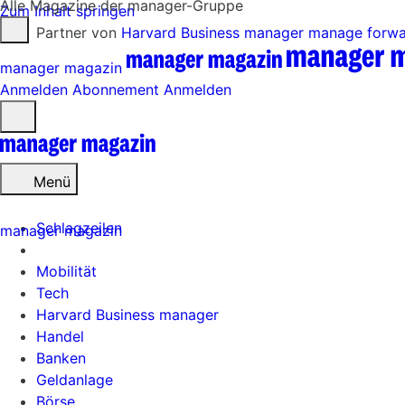
Alle Magazine der manager-Gruppe
Zum Inhalt springen
Partner von
Harvard Business manager
manage forw
manager magazin
Anmelden
Abonnement
Anmelden
Menü
öffnen
Menü
Schlagzeilen
manager magazin
Mobilität
Tech
Harvard Business manager
Handel
Banken
Geldanlage
Börse