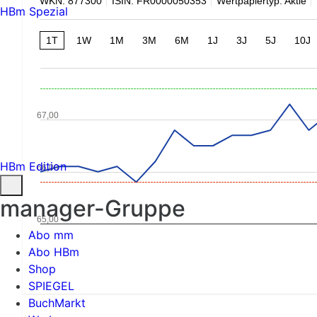
WKN: 877300
ISIN: FR0000050353
Wertpapiertyp: Aktie
HBm Spezial
1T
1W
1M
3M
6M
1J
3J
5J
10J
67,00
HBm Edition
66,00
manager-Gruppe
65,00
Abo mm
Abo HBm
Shop
SPIEGEL
BuchMarkt