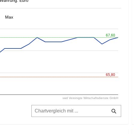
Währung: Euro
Max
67,60
65,80
vwd Vereinigte Wirtschaftsdienste GmbH