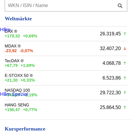
Weltmärkte
HBm
DAX ®
26.319,45
+179,32
+0,69%
MDAX ®
32.407,20
-23,92
-0,07%
TecDAX ®
4.068,78
+67,79
+1,69%
E-STOXX 50 ®
6.523,86
+21,30
+0,33%
NASDAQ 100
29.722,30
HBm Spezial
+348,97
+1,19%
HANG SENG
25.864,50
+196,47
+0,77%
Kursperformance