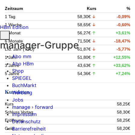
Zeitraum
Kurs
%
1 Tag
58,30€
-0,09%
1 Woche
58,65€
-0,60%
HBm Edition
1 Monat
56,27€
+3,61%
6 Monate
71,50€
-18,47%
manager-Gruppe
Lfd. Jahr (YTD)
61,87€
-5,77%
Abo mm
1 Jahr
51,80€
+12,55%
Abo HBm
3 Jahre
43,63€
+33,62%
Shop
5 Jahre
54,36€
+7,24%
SPIEGEL
BuchMarkt
Kursdaten
Werbung
Jobs
Kurs
58,25€
manage › forward
Schluss Vortag
58,30€
Impressum
Eröffnung
58,25€
Datenschutz
Barrierefreiheit
Geld
58,20€