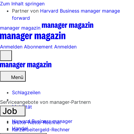
Zum Inhalt springen
Partner von
Harvard Business manager
manage
forward
manager magazin
Anmelden
Abonnement
Anmelden
Menü
öffnen
Menü
Schlagzeilen
Serviceangebote von manager-Partnern
Mobilität
Job
Tech
Harvard Business manager
Brutto-Netto-Rechner
Handel
Kurzarbeitergeld-Rechner