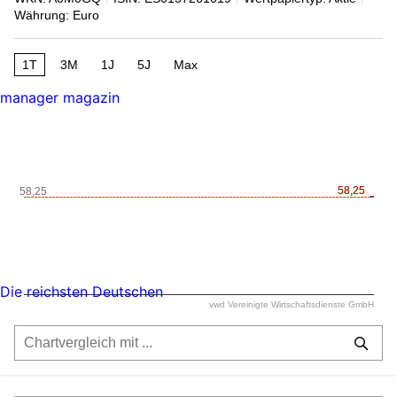
Währung: Euro
1T
3M
1J
5J
Max
manager magazin
58,25
58,25
58,25
Die reichsten Deutschen
vwd Vereinigte Wirtschaftsdienste GmbH