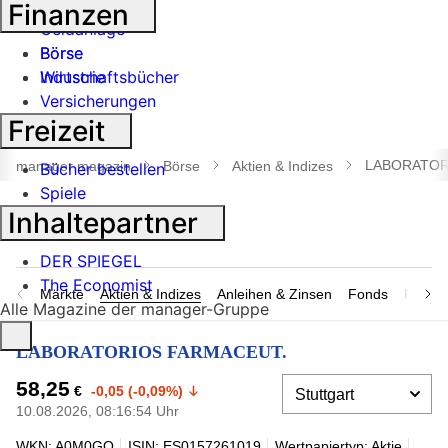
Banken
Finanzen
Geldanlage
Börse
Börse
Industrie
Wirtschaftsbücher
Versicherungen
Freizeit
Suche
öffnen
LABORATOR
manager magazin
Börse
Aktien & Indizes
Bücher bestellen
Spiele
Inhaltepartner
DER SPIEGEL
The Economist
Märkte
Aktien & Indizes
Anleihen & Zinsen
Fonds
Rohsto
Alle Magazine der manager-Gruppe
LABORATORIOS FARMACEUT.
58,25
€
-0,05 (-0,09%)
10.08.2026, 08:16:54 Uhr
WKN: A0M0GQ
ISIN: ES0157261019
Wertpapiertyp: Aktie