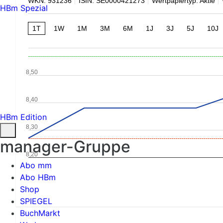
WKN: 931236
ISIN: SE0000421273
Wertpapiertyp: Aktie
HBm Spezial
1T
1W
1M
3M
6M
1J
3J
5J
10J
8,50
8,40
HBm Edition
8,30
manager-Gruppe
8,20
Abo mm
Abo HBm
Shop
SPIEGEL
BuchMarkt