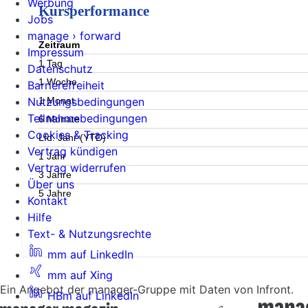
Werbung
Kursperformance
Jobs
manage › forward
Zeitraum
Impressum
1 Tag
Datenschutz
1 Woche
Barrierefreiheit
1 Monat
Nutzungsbedingungen
Teilnahmebedingungen
6 Monate
Cookies & Tracking
Lfd. Jahr (YTD)
Vertrag kündigen
1 Jahr
Vertrag widerrufen
3 Jahre
Über uns
5 Jahre
Kontakt
Hilfe
Text- & Nutzungsrechte
mm auf LinkedIn
mm auf Xing
Ein Angebot der manager-Gruppe mit Daten von Infront.
HBm auf LinkedIn