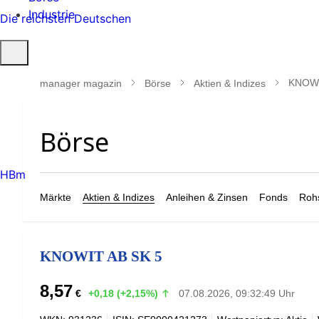
Industrie
Die reichsten Deutschen
Suche
öffnen
KNOWI
manager magazin
Börse
Aktien & Indizes
HBm
Märkte
Aktien & Indizes
Anleihen & Zinsen
Fonds
Rohs
KNOWIT AB SK 5
8,57
€
+0,18 (+2,15%)
07.08.2026, 09:32:49 Uhr