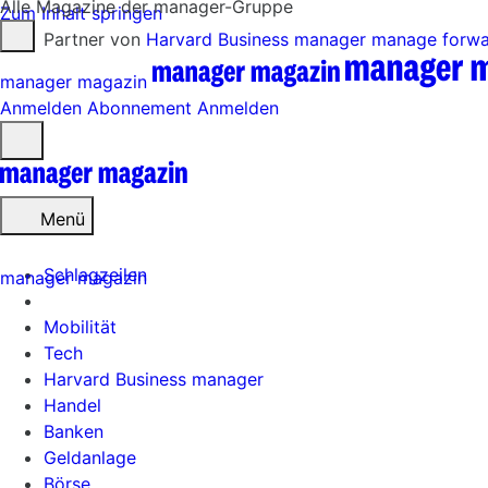
Alle Magazine der manager-Gruppe
Zum Inhalt springen
Partner von
Harvard Business manager
manage forw
manager magazin
Anmelden
Abonnement
Anmelden
Menü
öffnen
Menü
Schlagzeilen
manager magazin
Mobilität
Tech
Harvard Business manager
Handel
Banken
Geldanlage
Börse