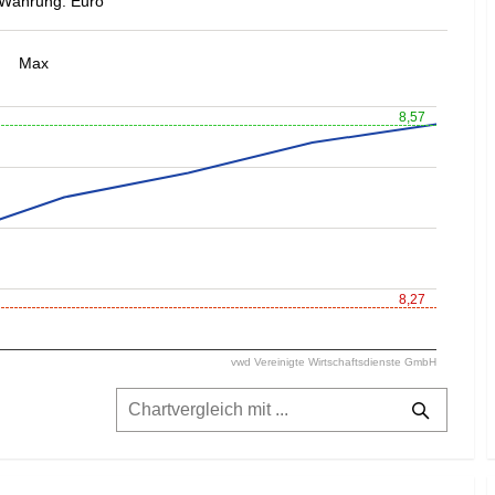
Währung: Euro
Max
8,57
8,27
vwd Vereinigte Wirtschaftsdienste GmbH