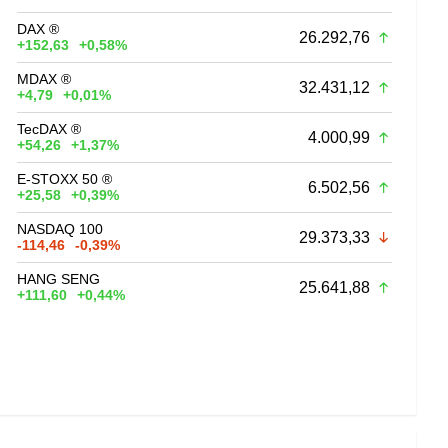
DAX ®
26.292,76
+152,63
+0,58%
MDAX ®
32.431,12
+4,79
+0,01%
TecDAX ®
4.000,99
+54,26
+1,37%
E-STOXX 50 ®
6.502,56
+25,58
+0,39%
NASDAQ 100
29.373,33
-114,46
-0,39%
HANG SENG
25.641,88
+111,60
+0,44%