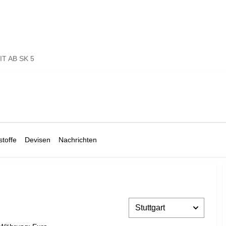
T AB SK 5
toffe
Devisen
Nachrichten