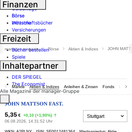
Banken
Finanzen
Geldanlage
Börse
Börse
Industrie
Wirtschaftsbücher
Versicherungen
Freizeit
Suche
öffnen
JOHN MATT
manager magazin
Börse
Aktien & Indizes
Bücher bestellen
Spiele
Inhaltepartner
DER SPIEGEL
The Economist
Märkte
Aktien & Indizes
Anleihen & Zinsen
Fonds
Rohsto
Alle Magazine der manager-Gruppe
JOHN MATTSON FAST.
5,35
€
+0,10 (+1,90%)
06.08.2026, 14:31:52 Uhr
WKN: A2PLNY
ISIN: SE0012481364
Wertpapiertyp: Aktie