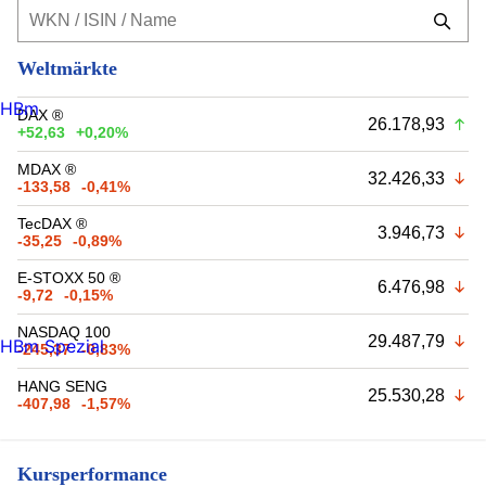
Weltmärkte
HBm
DAX ®
26.178,93
+52,63
+0,20%
MDAX ®
32.426,33
-133,58
-0,41%
TecDAX ®
3.946,73
-35,25
-0,89%
E-STOXX 50 ®
6.476,98
-9,72
-0,15%
NASDAQ 100
29.487,79
HBm Spezial
-245,37
-0,83%
HANG SENG
25.530,28
-407,98
-1,57%
Kursperformance