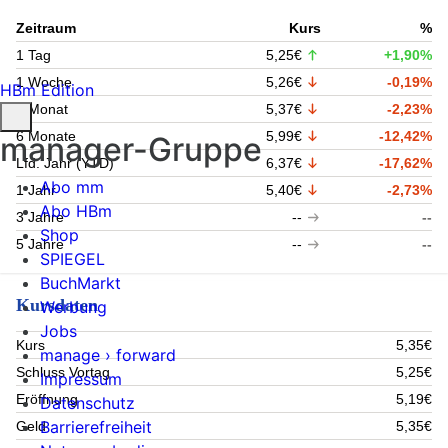
Zeitraum
Kurs
%
1 Tag
5,25€
+1,90%
1 Woche
5,26€
-0,19%
HBm Edition
1 Monat
5,37€
-2,23%
6 Monate
5,99€
-12,42%
manager-Gruppe
Lfd. Jahr (YTD)
6,37€
-17,62%
Abo mm
1 Jahr
5,40€
-2,73%
Abo HBm
3 Jahre
--
--
Shop
5 Jahre
--
--
SPIEGEL
BuchMarkt
Kursdaten
Werbung
Jobs
Kurs
5,35€
manage › forward
Schluss Vortag
5,25€
Impressum
Eröffnung
5,19€
Datenschutz
Barrierefreiheit
Geld
5,35€