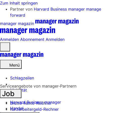
Zum Inhalt springen
Partner von
Harvard Business manager
manage
forward
manager magazin
Anmelden
Abonnement
Anmelden
Menü
öffnen
Menü
Schlagzeilen
Serviceangebote von manager-Partnern
Mobilität
Job
Tech
Harvard Business manager
Brutto-Netto-Rechner
Handel
Kurzarbeitergeld-Rechner