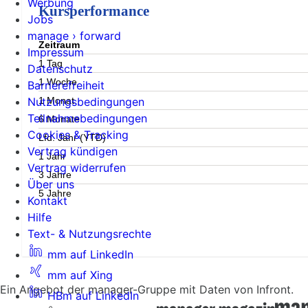
Werbung
Kursperformance
Jobs
manage › forward
Zeitraum
Impressum
1 Tag
Datenschutz
1 Woche
Barrierefreiheit
1 Monat
Nutzungsbedingungen
Teilnahmebedingungen
6 Monate
Cookies & Tracking
Lfd. Jahr (YTD)
Vertrag kündigen
1 Jahr
Vertrag widerrufen
3 Jahre
Über uns
5 Jahre
Kontakt
Hilfe
Text- & Nutzungsrechte
mm auf LinkedIn
mm auf Xing
Ein Angebot der manager-Gruppe mit Daten von Infront.
HBm auf LinkedIn