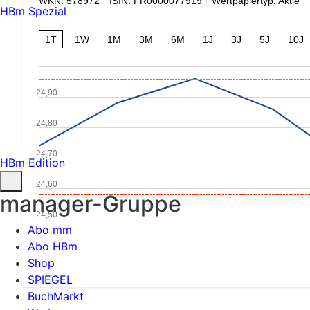
WKN: 578972
ISIN: FR0000077919
Wertpapiertyp: Aktie
HBm Spezial
1T
1W
1M
3M
6M
1J
3J
5J
10J
24,90
24,80
24,70
HBm Edition
24,60
manager-Gruppe
24,50
Abo mm
Abo HBm
Shop
SPIEGEL
BuchMarkt