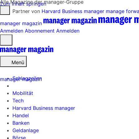
Alle Magazine der manager-Gruppe
Zum Inhalt springen
Partner von
Harvard Business manager
manage forw
manager magazin
Anmelden
Abonnement
Anmelden
Menü
öffnen
Menü
Schlagzeilen
manager magazin
Mobilität
Tech
Harvard Business manager
Handel
Banken
Geldanlage
Börse