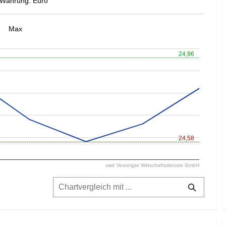
Währung: Euro
Max
24,96
24,58
vwd Vereinigte Wirtschaftsdienste GmbH