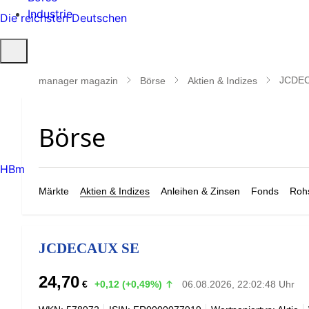
Industrie
Die reichsten Deutschen
Suche
öffnen
JCDE
manager magazin
Börse
Aktien & Indizes
HBm
Märkte
Aktien & Indizes
Anleihen & Zinsen
Fonds
Rohs
JCDECAUX SE
24,70
€
+0,12 (+0,49%)
06.08.2026, 22:02:48 Uhr