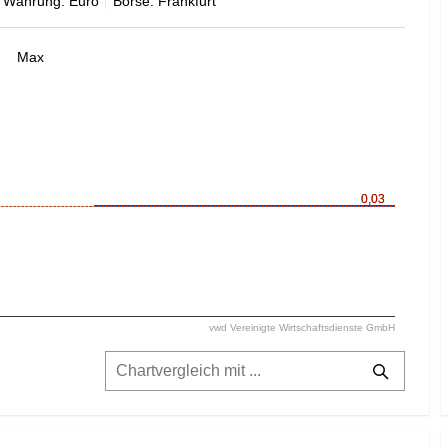
Währung: Euro
Börse: Frankfurt
Max
0,03
0,03
vwd Vereinigte Wirtschaftsdienste GmbH