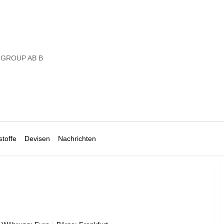
 GROUP AB B
toffe
Devisen
Nachrichten