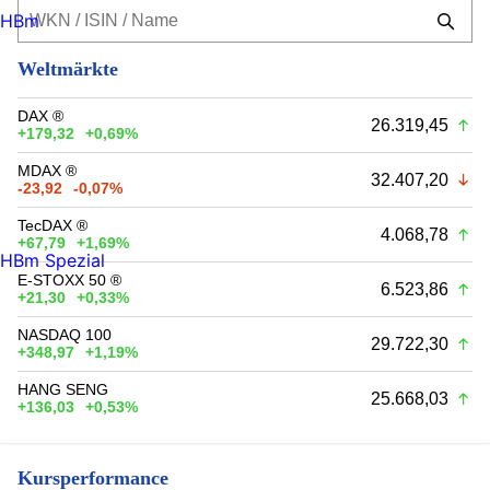
HBm
Weltmärkte
DAX ®
26.319,45
+179,32
+0,69%
MDAX ®
32.407,20
-23,92
-0,07%
TecDAX ®
4.068,78
+67,79
+1,69%
HBm Spezial
E-STOXX 50 ®
6.523,86
+21,30
+0,33%
NASDAQ 100
29.722,30
+348,97
+1,19%
HANG SENG
25.668,03
+136,03
+0,53%
Kursperformance