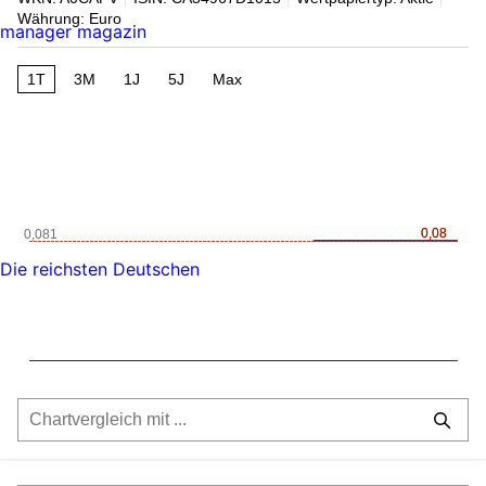
Währung: Euro
manager magazin
1T
3M
1J
5J
Max
0,08
0,08
0,081
Die reichsten Deutschen