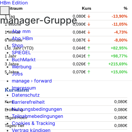
HBm Edition
Zeitraum
Kurs
%
1 Tag
0,080€
-13,90%
manager-Gruppe
1 Woche
0,090€
-11,05%
Abo mm
1 Monat
0,084€
-4,73%
Abo HBm
6 Monate
0,087€
-8,00%
Shop
Lfd. Jahr (YTD)
0,044€
+82,95%
SPIEGEL
1 Jahr
0,041€
+98,77%
BuchMarkt
3 Jahre
0,026€
+215,69%
Werbung
5 Jahre
0,070€
+15,00%
Jobs
manage › forward
Impressum
Kursdaten
Datenschutz
Barrierefreiheit
Kurs
0,080€
Nutzungsbedingungen
Eröffnung
0,080€
Teilnahmebedingungen
Tages-Hoch
0,080€
Cookies & Tracking
Tages-Tief
0,080€
Vertrag kündigen