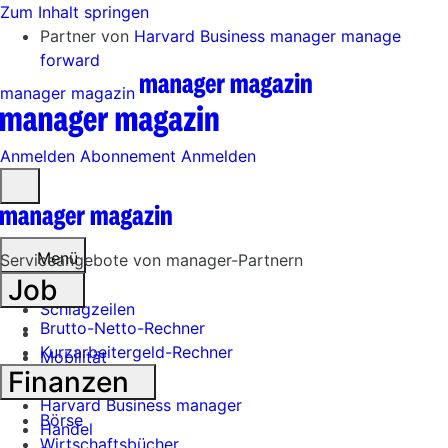
Zum Inhalt springen
Partner von
Harvard Business manager
manage
forward
manager magazin
Anmelden
Abonnement
Anmelden
Menü
öffnen
Menü
Serviceangebote von manager-Partnern
Job
Schlagzeilen
Brutto-Netto-Rechner
Kurzarbeitergeld-Rechner
Mobilität
Finanzen
Tech
Harvard Business manager
Börse
Handel
Wirtschaftsbücher