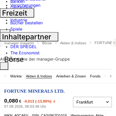
Banken
Versicherungen
Geldanlage
Freizeit
Börse
Industrie
Bücher bestellen
Spiele
Suche
Inhaltepartner
öffnen
FORTUNE M
manager magazin
Börse
Aktien & Indizes
DER SPIEGEL
The Economist
Alle Magazine der manager-Gruppe
Märkte
Aktien & Indizes
Anleihen & Zinsen
Fonds
Rohsto
FORTUNE MINERALS LTD.
0,080
€
-0,013 (-13,90%)
07.08.2026, 08:03:48 Uhr
WKN: A0CAFV
ISIN: CA34967D1015
Wertpapiertyp: Aktie