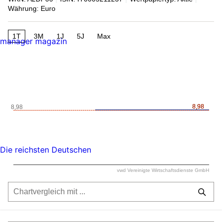
Währung: Euro
1T
3M
1J
5J
Max
manager magazin
8,98
8,98
8,98
Die reichsten Deutschen
vwd Vereinigte Wirtschaftsdienste GmbH