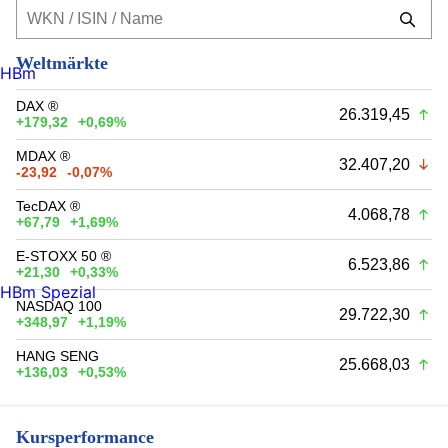
Weltmärkte
HBm
DAX ®
26.319,45
+179,32
+0,69%
MDAX ®
32.407,20
-23,92
-0,07%
TecDAX ®
4.068,78
+67,79
+1,69%
E-STOXX 50 ®
6.523,86
+21,30
+0,33%
HBm Spezial
NASDAQ 100
29.722,30
+348,97
+1,19%
HANG SENG
25.668,03
+136,03
+0,53%
Kursperformance