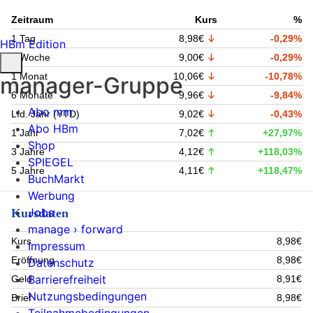
Zeitraum
Kurs
%
1 Tag
8,98€
-0,29%
HBm Edition
1 Woche
9,00€
-0,29%
1 Monat
10,06€
-10,78%
manager-Gruppe
6 Monate
9,96€
-9,84%
Abo mm
Lfd. Jahr (YTD)
9,02€
-0,43%
Abo HBm
1 Jahr
7,02€
+27,97%
Shop
3 Jahre
4,12€
+118,03%
SPIEGEL
5 Jahre
4,11€
+118,47%
BuchMarkt
Werbung
Jobs
Kursdaten
manage › forward
Kurs
8,98€
Impressum
Eröffnung
8,98€
Datenschutz
Barrierefreiheit
Geld
8,91€
Nutzungsbedingungen
Brief
8,98€