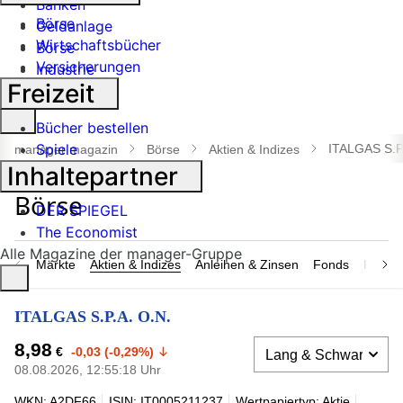
Banken
Börse
Geldanlage
Wirtschaftsbücher
Börse
Versicherungen
Industrie
Freizeit
Suche
Bücher bestellen
öffnen
Spiele
ITALGAS S.P
manager magazin
Börse
Aktien & Indizes
Inhaltepartner
DER SPIEGEL
The Economist
Alle Magazine der manager-Gruppe
Märkte
Aktien & Indizes
Anleihen & Zinsen
Fonds
Rohsto
ITALGAS S.P.A. O.N.
8,98
€
-0,03 (-0,29%)
08.08.2026, 12:55:18 Uhr
WKN: A2DF66
ISIN: IT0005211237
Wertpapiertyp: Aktie