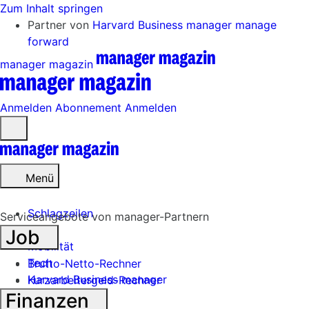
Zum Inhalt springen
Partner von
Harvard Business manager
manage
forward
manager magazin
Anmelden
Abonnement
Anmelden
Menü
öffnen
Menü
Schlagzeilen
Serviceangebote von manager-Partnern
Job
Mobilität
Tech
Brutto-Netto-Rechner
Harvard Business manager
Kurzarbeitergeld-Rechner
Finanzen
Handel