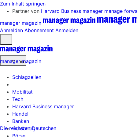
Zum Inhalt springen
Partner von
Harvard Business manager
manage forw
manager magazin
Anmelden
Abonnement
Anmelden
Menü
öffnen
manager magazin
Menü
Schlagzeilen
Mobilität
Tech
Harvard Business manager
Handel
Banken
Die reichsten Deutschen
Geldanlage
Börse