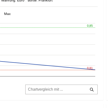
Währung: Euro
Börse: Frankfurt
Max
0,85
0,81