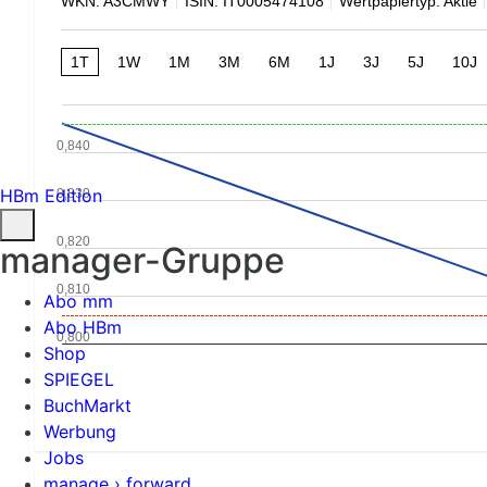
WKN: A3CMWY
ISIN: IT0005474108
Wertpapiertyp: Aktie
1T
1W
1M
3M
6M
1J
3J
5J
10J
0,840
HBm Edition
0,830
0,820
manager-Gruppe
0,810
Abo mm
Abo HBm
0,800
Shop
SPIEGEL
BuchMarkt
Werbung
Jobs
manage › forward