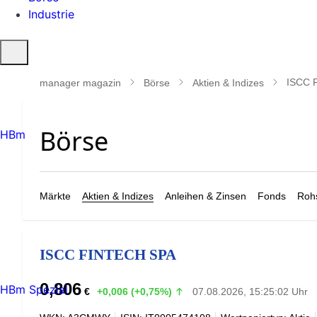
Industrie
Suche
öffnen
ISCC 
manager magazin
Börse
Aktien & Indizes
HBm
Märkte
Aktien & Indizes
Anleihen & Zinsen
Fonds
Rohs
ISCC FINTECH SPA
0,806
HBm Spezial
€
+0,006 (+0,75%)
07.08.2026, 15:25:02 Uhr